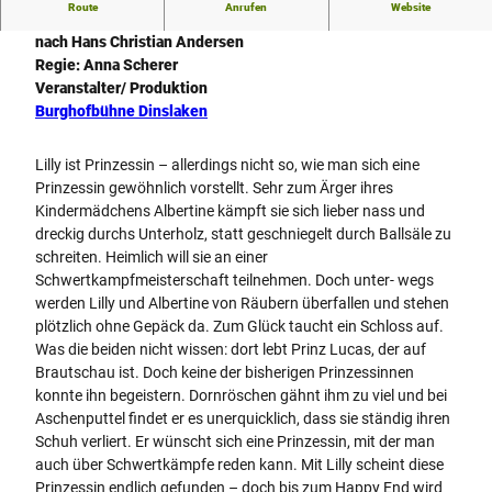
Route
Anrufen
Website
Ein Familienstück mit Musik von Carolin Jelden
nach Hans Christian Andersen
Regie: Anna Scherer
Veranstalter/ Produktion
Burghofbühne Dinslaken
Lilly ist Prinzessin – allerdings nicht so, wie man sich eine
Prinzessin gewöhnlich vorstellt. Sehr zum Ärger ihres
Kindermädchens Albertine kämpft sie sich lieber nass und
dreckig durchs Unterholz, statt geschniegelt durch Ballsäle zu
schreiten. Heimlich will sie an einer
Schwertkampfmeisterschaft teilnehmen. Doch unter- wegs
werden Lilly und Albertine von Räubern überfallen und stehen
plötzlich ohne Gepäck da. Zum Glück taucht ein Schloss auf.
Was die beiden nicht wissen: dort lebt Prinz Lucas, der auf
Brautschau ist. Doch keine der bisherigen Prinzessinnen
konnte ihn begeistern. Dornröschen gähnt ihm zu viel und bei
Aschenputtel findet er es unerquicklich, dass sie ständig ihren
Schuh verliert. Er wünscht sich eine Prinzessin, mit der man
auch über Schwertkämpfe reden kann. Mit Lilly scheint diese
Prinzessin endlich gefunden – doch bis zum Happy End wird