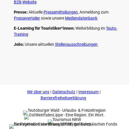
B2B-Website
Presse:
Aktuelle
Pressemitteilungen
, Anmeldung zum
Presseverteiler
sowie unsere
Mediendatenbank
E-Learning für Touristiker*innen:
Weiterbildung im
Teuto-
Training
Jobs:
Unsere aktuellen
Stellenausschreibungen
F
P
Y
I
a
i
o
n
c
n
u
s
e
t
t
t
b
e
u
a
o
r
b
g
Wir über uns
Datenschutz
Impressum
o
e
e
r
k
s
a
Barrierefreiheitserklärung
t
m