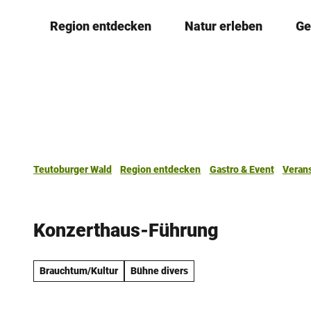
Z
Region entdecken
Natur erleben
Ge
u
m
I
n
h
a
l
t
Teutoburger Wald
Region entdecken
Gastro & Event
Veran
Konzerthaus-Führung
Brauchtum/Kultur
Bühne divers