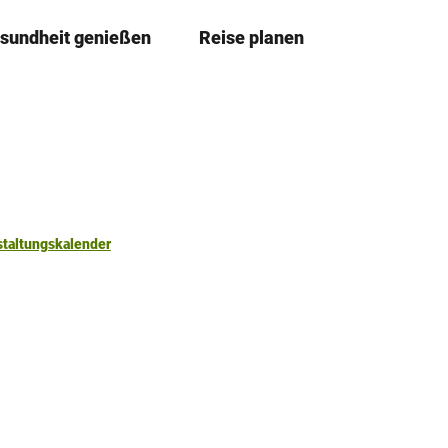
sundheit genießen
Reise planen
T
Merkzettel
Suche
e
i
l
e
n
staltungskalender