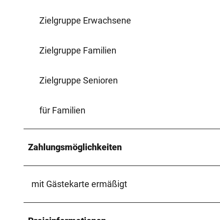
1
9
Zielgruppe Erwachsene
4
0
Zielgruppe Familien
7
-
Zielgruppe Senioren
6
e
4
für Familien
e
3
Zahlungsmöglichkeiten
d
3
0
mit Gästekarte ermäßigt
@
8
0