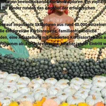
en Tagen beeindruckende Kürbisskulpturen. Ein vielfält
für Kinder runden das Angebot der erfolgreichen
der auf imposante Skulpturen aus rund 40.000 einzelne
ie erfolgreiche Kürbisregatta, familienfreundliche
en, eine Ausstellung mit hunderten Kürbissorten aus a
ogramm ab. Für Jahreskarten-Inhaber ist der Eintritt w