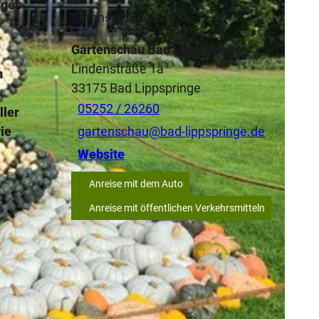
iges
Veranstaltungsort
Gartenschau Bad Lippspringe
Lindenstraße 1a
n
33175
Bad Lippspringe
05252 / 26260
ller
ie
gartenschau@bad-lippspringe.de
Website
Anreise mit dem Auto
Anreise mit öffentlichen Verkehrsmitteln