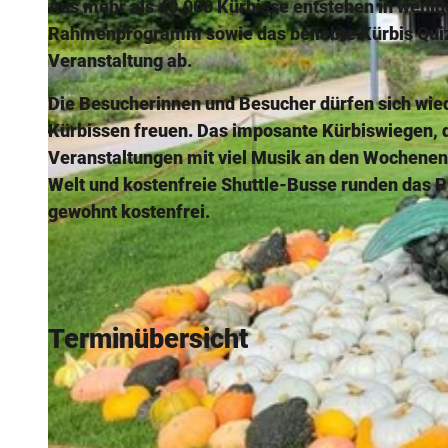
Aus mehr als 40.000 Kürbisse entstehen in wenig
Rahmenprogramm sowie das beliebte Kürbis Quiz 
Veranstaltung ab.
Die Besucherinnen und Besucher dürfen sich wie
Kürbissen freuen. Das imposante Kürbiswiegen, d
Veranstaltungen mit viel Musik an den Wochenend
Welt und kostenfreie Shuttle-Busse runden das Pr
gewohnt kostenfrei.
Terminübersicht