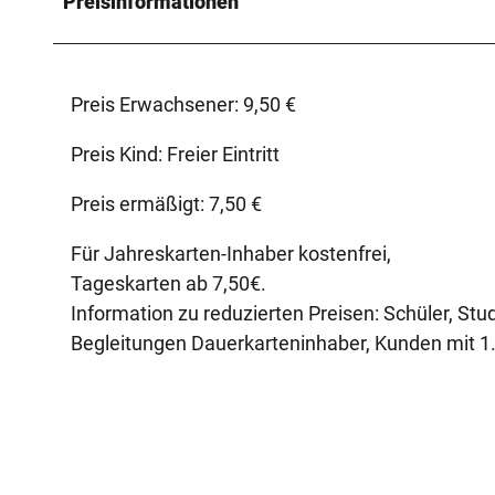
Preisinformationen
0
w
.
Preis Erwachsener: 9,50 €
j
p
Preis Kind: Freier Eintritt
g
Preis ermäßigt: 7,50 €
Für Jahreskarten-Inhaber kostenfrei,
Tageskarten ab 7,50€.
Information zu reduzierten Preisen: Schüler, S
Begleitungen Dauerkarteninhaber, Kunden mit 1.