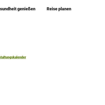
sundheit genießen
Reise planen
T
Merkze
Su
e
i
l
e
n
staltungskalender