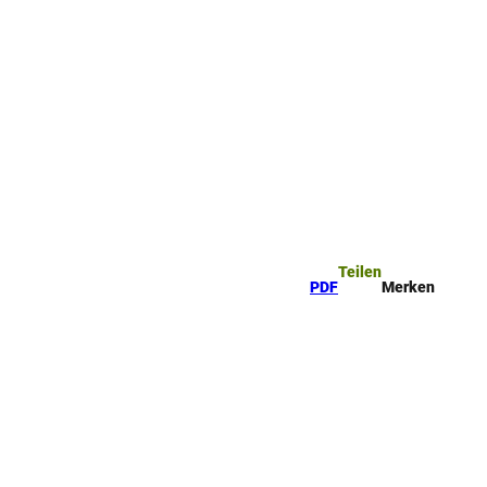
ttel
che
Teilen
PDF
Merken