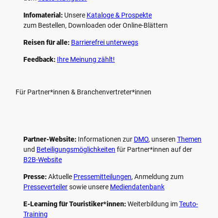
Infomaterial:
Unsere
Kataloge & Prospekte
zum Bestellen, Downloaden oder Online-Blättern
Reisen für alle:
Barrierefrei unterwegs
Feedback:
Ihre Meinung zählt!
Für Partner*innen & Branchenvertreter*innen
Partner-Website:
Informationen zur
DMO
, unseren ­
Themen
und
Beteiligungs­möglichkeiten
für Partner*innen auf der
B2B-Website
Presse:
Aktuelle
Pressemitteilungen
, Anmeldung zum
Presseverteiler
sowie unsere
Mediendatenbank
E-Learning für Touristiker*innen:
Weiterbildung im
Teuto-
Training