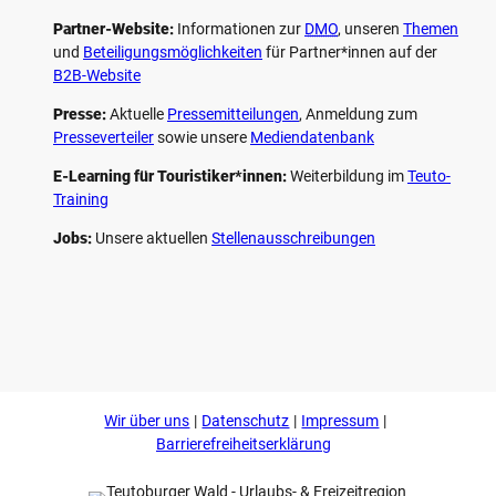
Partner-Website:
Informationen zur
DMO
, unseren ­
Themen
und
Beteiligungs­möglichkeiten
für Partner*innen auf der
B2B-Website
Presse:
Aktuelle
Pressemitteilungen
, Anmeldung zum
Presseverteiler
sowie unsere
Mediendatenbank
E-Learning für Touristiker*innen:
Weiterbildung im
Teuto-
Training
Jobs:
Unsere aktuellen
Stellenausschreibungen
F
P
Y
I
a
i
o
n
c
n
u
s
e
t
t
t
b
e
u
a
o
r
b
g
Wir über uns
Datenschutz
Impressum
o
e
e
r
k
s
a
Barrierefreiheitserklärung
t
m