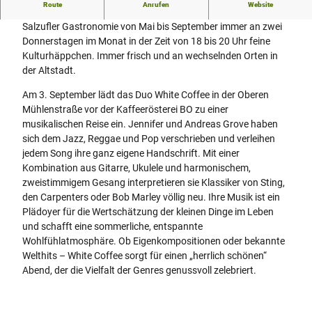
Route
Anrufen
Website
Das Stadtmarketing serviert in Kooperation mit der Bad
Salzufler Gastronomie von Mai bis September immer an zwei
Donnerstagen im Monat in der Zeit von 18 bis 20 Uhr feine
Kulturhäppchen. Immer frisch und an wechselnden Orten in
der Altstadt.
Am 3. September lädt das Duo White Coffee in der Oberen
Mühlenstraße vor der Kaffeerösterei BO zu einer
musikalischen Reise ein. Jennifer und Andreas Grove haben
sich dem Jazz, Reggae und Pop verschrieben und verleihen
jedem Song ihre ganz eigene Handschrift. Mit einer
Kombination aus Gitarre, Ukulele und harmonischem,
zweistimmigem Gesang interpretieren sie Klassiker von Sting,
den Carpenters oder Bob Marley völlig neu. Ihre Musik ist ein
Plädoyer für die Wertschätzung der kleinen Dinge im Leben
und schafft eine sommerliche, entspannte
Wohlfühlatmosphäre. Ob Eigenkompositionen oder bekannte
Welthits – White Coffee sorgt für einen „herrlich schönen“
Abend, der die Vielfalt der Genres genussvoll zelebriert.