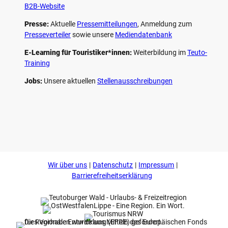
B2B-Website
Presse:
Aktuelle
Pressemitteilungen
, Anmeldung zum
Presseverteiler
sowie unsere
Mediendatenbank
E-Learning für Touristiker*innen:
Weiterbildung im
Teuto-
Training
Jobs:
Unsere aktuellen
Stellenausschreibungen
F
P
Y
I
a
i
o
n
c
n
u
s
e
t
t
t
b
e
u
a
o
r
b
g
Wir über uns
Datenschutz
Impressum
o
e
e
r
k
s
a
Barrierefreiheitserklärung
t
m