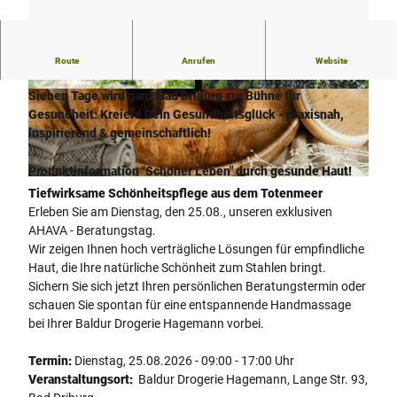
Route
Anrufen
Website
LoSaGa -
Urlaub' Dich gesund!
Sieben Tage wird ganz Bad Driburg zur Bühne für
© Bad Driburger Touristik GmbH / D. Ketz |
© Bad Driburger Touristik GmbH |
CC-BY-SA
CC-BY-NC-ND
Gesundheit: Kreiere Dein Gesundheitsglück - praxisnah,
inspirierend & gemeinschaftlich!
Produktinformation "Schöner Leben" durch gesunde Haut!
© pexels |
CC-BY-NC-ND
Tiefwirksame Schönheitspflege aus dem Totenmeer
Erleben Sie am Dienstag, den 25.08., unseren exklusiven
AHAVA - Beratungstag.
Wir zeigen Ihnen hoch verträgliche Lösungen für empfindliche
Haut, die Ihre natürliche Schönheit zum Stahlen bringt.
Sichern Sie sich jetzt Ihren persönlichen Beratungstermin oder
schauen Sie spontan für eine entspannende Handmassage
bei Ihrer Baldur Drogerie Hagemann vorbei.
Termin:
Dienstag, 25.08.2026 - 09:00 - 17:00 Uhr
Veranstaltungsort:
Baldur Drogerie Hagemann, Lange Str. 93,