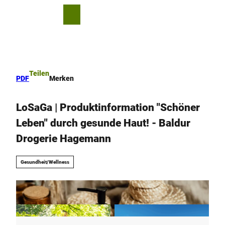
Z
u
T
Merkzettel
Suche
Menü
m
e
I
i
n
l
h
e
a
n
Teilen
PDF
Merken
l
t
LoSaGa | Produktinformation "Schöner
Leben" durch gesunde Haut! - Baldur
Drogerie Hagemann
Gesundheit/Wellness