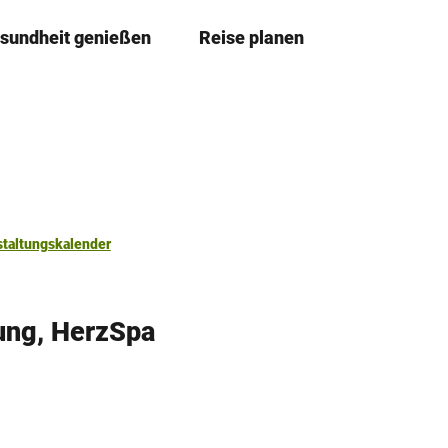
sundheit genießen
Reise planen
T
Merkze
Su
e
i
l
e
n
staltungskalender
ung, HerzSpa