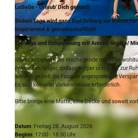
LoSaGa -
Urlaub' Dich gesund!
Sieben Tage wird ganz Bad Driburg zur Bühne für
inspirierend & gemeinschaftlich!
© pexels |
CC-BY-NC-ND
Yin Yoga und Entspannung mit Annika Graefe/ Mi
Starte entspannt ins Wochenende mit einer wohltue
Positionen länger, sodass Körper und Geist zur R
werden gezielt die Faszien angesprochen, Verspa
Es sind keinerlei Vorkenntnisse erforderlich.
Bitte bringe eine Matte, eine Decke und soweit vorh
Datum
: Freitag 28. August 2026
Beginn
: 17:00 - 18:30 Uhr