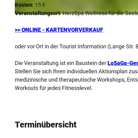
Kosten
: 15 €
Veranstaltungsort
: HerzSpa Wellness für die Seel
© Annika Graefe |
CC-BY-NC-ND
>> ONLINE - KARTE
NVORVERKAUF
oder vor Ort in der Tourist Information (Lange Str.
Die Veranstaltung ist ein Baustein der
LoSaGa-Ges
Stellen Sie sich Ihren individuellen Aktionsplan
medizinische und therapeutische Workshops, Ents
Workouts für jedes Fitnesslevel.
Terminübersicht