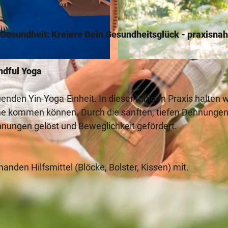
 Gesundheit: Kreiere Dein Gesundheitsglück - praxisnah
© Bad Driburger Touristik GmbH / D. Ketz |
CC-BY-NC
ndful Yoga
nden Yin-Yoga-Einheit. In dieser ruhigen Praxis halten w
uhe kommen können. Durch die sanften, tiefen Dehnunge
nnungen gelöst und Beweglichkeit gefördert.
anden Hilfsmittel (Blöcke, Bolster, Kissen) mit.