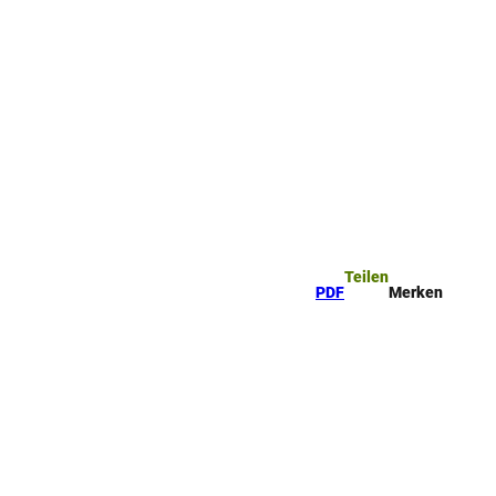
ttel
che
Teilen
PDF
Merken