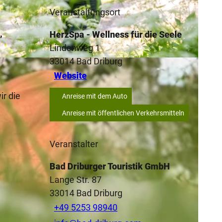
Veranstaltungsort
,
HerzSpa - Wellness für die Seele
Lindenweg 1
33014
Bad Driburg
-ND
Website
ir die
Anreise mit dem Auto
n
Anreise mit öffentlichen Verkehrsmitteln
Veranstalter
Bad Driburger Touristik GmbH
Lange Str. 87
33014
Bad Driburg
+49 5253 98940