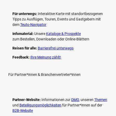
Für unterwegs:
Interaktive Karte mit standort­bezogenen
Tipps zu Ausflügen, Touren, Events und Gastgebern mit
dem
Teuto-Navigator
Infomaterial:
Unsere
Kataloge & Prospekte
zum Bestellen, Downloaden oder Online-Blättern
Reisen für alle:
Barrierefrei unterwegs
Feedback:
Ihre Meinung zählt!
Für Partner*innen & Branchenvertreter*innen
Partner-Website:
Informationen zur
DMO
, unseren ­
Themen
und
Beteiligungs­möglichkeiten
für Partner*innen auf der
B2B-Website