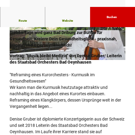
Buchen
Route
Website
LoSaGa -
Urlaub' Dich gesund!
Sieben Tage wird ganz Bad Driburg zur Bühne für
© Bad Driburger Touristik GmbH / D. Ketz |
© Bad Driburger Touristik GmbH |
CC-BY-SA
CC-BY-NC-ND
Gesundheit: Kreiere Dein Gesundheitsglück - praxisnah,
inspirierend & gemeinschaftlich!
Vortrag: "Musik bleibt Medizin" von Denise Gruber/ Leiterin
des Staatsbad Orchesters Bad Oeynhausen
©
CC-BY-NC-ND
"Reframing eines Kurorchesters - Kurmusik im
Gesundheitswesen"
Wir kann man die Kurmusik heutzutage attraktiv und
nachhaltig in das Angebot eines Kurortes einbauen.
Reframing eines Klangkörpers, dessen Ursprünge weit in der
Vergangenheit liegen...
Denise Gruber ist diplomierte Konzertgeigerin aus der Schweiz
und seit 2018 Leiterin des Staatsbad Orchesters Bad
Oeynhausen. Im Laufe ihrer Karriere stand sie auf