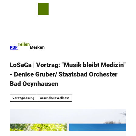
Z
u
T
Merkzettel
Suche
Menü
m
e
I
i
n
l
h
e
a
n
Teilen
PDF
Merken
l
t
LoSaGa | Vortrag: "Musik bleibt Medizin"
- Denise Gruber/ Staatsbad Orchester
Bad Oeynhausen
Vortrag/Lesung
Gesundheit/Wellness