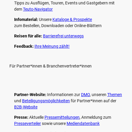
Tipps zu Ausflügen, Touren, Events und Gastgebern mit
dem
Teuto-Navigator
Infomaterial:
Unsere
Kataloge & Prospekte
zum Bestellen, Downloaden oder Online-Blättern
Reisen für alle:
Barrierefrei unterwegs
Feedback:
Ihre Meinung zählt!
Für Partner*innen & Branchenvertreter*innen
Partner-Website:
Informationen zur
DMO
, unseren ­
Themen
und
Beteiligungs­möglichkeiten
für Partner*innen auf der
B2B-Website
Presse:
Aktuelle
Pressemitteilungen
, Anmeldung zum
Presseverteiler
sowie unsere
Mediendatenbank