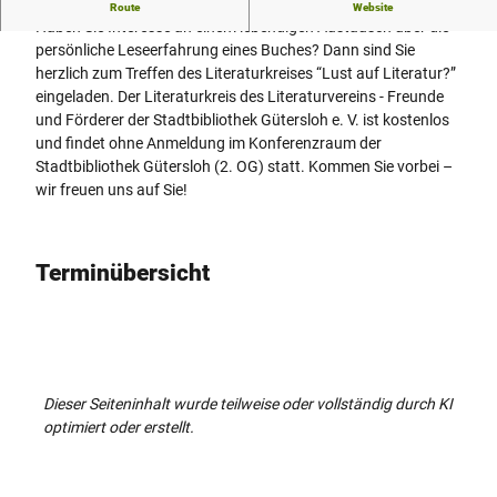
Literaturkreis in der Stadtbibliothek Gütersloh
Route
Website
Haben Sie Interesse an einem lebendigen Austausch über die
persönliche Leseerfahrung eines Buches? Dann sind Sie
herzlich zum Treffen des Literaturkreises “Lust auf Literatur?”
eingeladen. Der Literaturkreis des Literaturvereins - Freunde
und Förderer der Stadtbibliothek Gütersloh e. V. ist kostenlos
und findet ohne Anmeldung im Konferenzraum der
Stadtbibliothek Gütersloh (2. OG) statt. Kommen Sie vorbei –
wir freuen uns auf Sie!
Terminübersicht
Dieser Seiteninhalt wurde teilweise oder vollständig durch KI
optimiert oder erstellt.