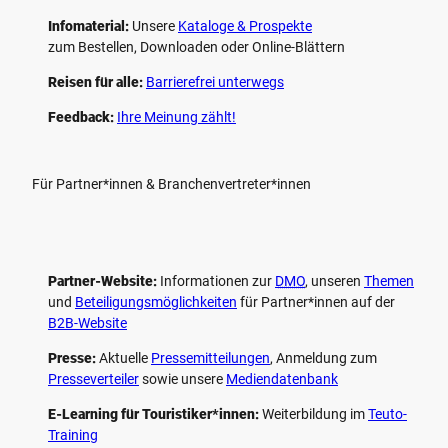
Infomaterial:
Unsere
Kataloge & Prospekte
zum Bestellen, Downloaden oder Online-Blättern
Reisen für alle:
Barrierefrei unterwegs
Feedback:
Ihre Meinung zählt!
Für Partner*innen & Branchenvertreter*innen
Partner-Website:
Informationen zur
DMO
, unseren ­
Themen
und
Beteiligungs­möglichkeiten
für Partner*innen auf der
B2B-Website
Presse:
Aktuelle
Pressemitteilungen
, Anmeldung zum
Presseverteiler
sowie unsere
Mediendatenbank
E-Learning für Touristiker*innen:
Weiterbildung im
Teuto-
Training