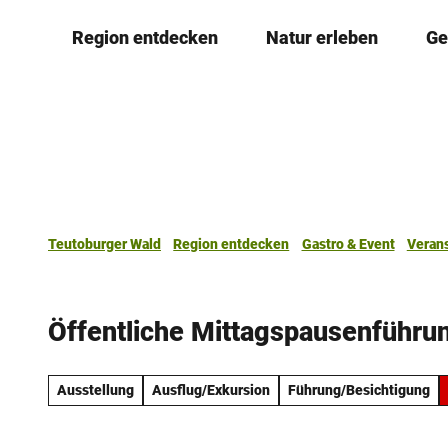
Z
Region entdecken
Natur erleben
Ge
u
m
I
n
h
a
l
t
Teutoburger Wald
Region entdecken
Gastro & Event
Veran
Öffentliche Mittagspausenführun
Ausstellung
Ausflug/Exkursion
Führung/Besichtigung