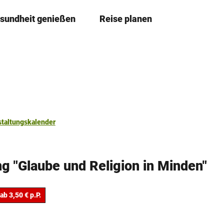
sundheit genießen
Reise planen
T
Merkzettel
Suche
e
i
l
e
n
staltungskalender
g "Glaube und Religion in Minden"
ab 3,50 € p.P.