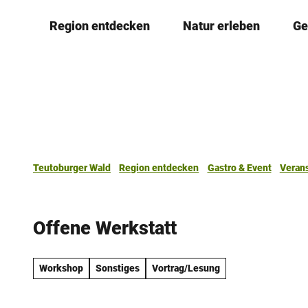
Z
Region entdecken
Natur erleben
Ge
u
m
I
n
h
a
l
t
Teutoburger Wald
Region entdecken
Gastro & Event
Veran
Offene Werkstatt
Workshop
Sonstiges
Vortrag/Lesung