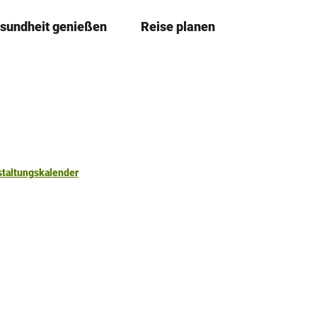
sundheit genießen
Reise planen
T
Merkzettel
Suche
e
i
l
e
n
staltungskalender