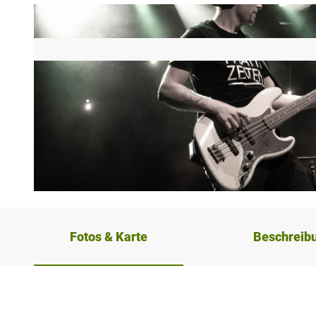
© Flora Westfalica GmbH |
CC-BY-SA
Fotos & Karte
Beschreib