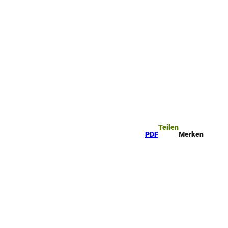
ttel
che
Teilen
PDF
Merken