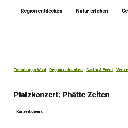
Z
Region entdecken
Natur erleben
Ge
u
m
I
n
h
a
l
t
Teutoburger Wald
Region entdecken
Gastro & Event
Veran
Platzkonzert: Phätte Zeiten
Konzert divers