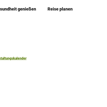
sundheit genießen
Reise planen
T
Merkze
Su
e
i
l
e
n
staltungskalender