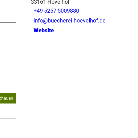
33161
Hövelhof
+49 5257 5009880
info@buecherei-hoevelhof.de
Website
schauen