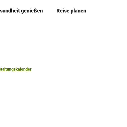
sundheit genießen
Reise planen
T
Merkzettel
Suche
e
i
l
e
n
staltungskalender