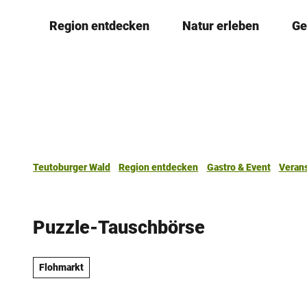
Z
Region entdecken
Natur erleben
Ge
u
m
I
n
h
a
l
t
Teutoburger Wald
Region entdecken
Gastro & Event
Veran
Puzzle-Tauschbörse
Flohmarkt