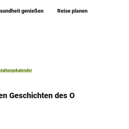
sundheit genießen
Reise planen
T
Merkze
Su
e
i
l
e
n
staltungskalender
len Geschichten des O