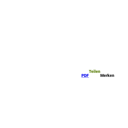
ttel
che
Teilen
PDF
Merken