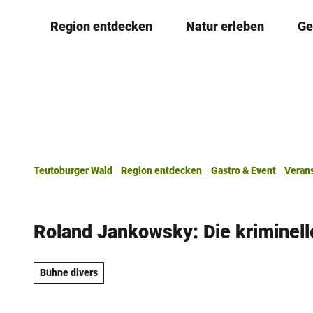
Z
Region entdecken
Natur erleben
Ge
u
m
I
n
h
a
l
t
Teutoburger Wald
Region entdecken
Gastro & Event
Veran
Roland Jankowsky: Die kriminel
Bühne divers