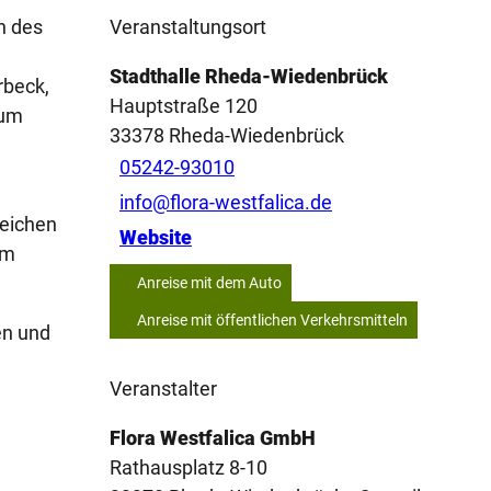
n des
Veranstaltungsort
Stadthalle Rheda-Wiedenbrück
rbeck,
Hauptstraße 120
zum
33378
Rheda-Wiedenbrück
05242-93010
info@flora-westfalica.de
Leichen
Website
um
Anreise mit dem Auto
Anreise mit öffentlichen Verkehrsmitteln
en und
Veranstalter
Flora Westfalica GmbH
Rathausplatz 8-10