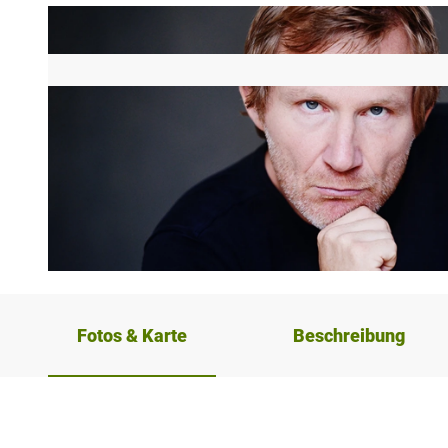
© M. Knickriem |
CC-BY-SA
Fotos & Karte
Beschreibung