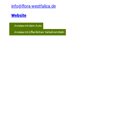
info@flora-westfalica.de
Website
Anreise mit dem Auto
Anreise mit öffentlichen Verkehrsmitteln
Tipp