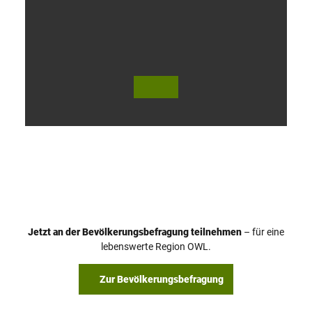
V
i
d
e
o
Jetzt an der Bevölkerungsbefragung teilnehmen
– für eine
a
© Teutoburger Wald Tourismus / P. Gawandtka
© T. Goedeck
lebenswerte Region OWL.
b
s
Zur Bevölkerungsbefragung
p
i