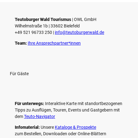
e
l
e
Teutoburger Wald Tourismus
| ­OWL GmbH
Wilhelmstraße 1b | ­33602 Bielefeld
n
+49 521 96733 250 |
­info@teutoburgerwald.de
Team:
Ihre Ansprechpartner*innen
Für Gäste
Für unterwegs:
Interaktive Karte mit standort­bezogenen
Tipps zu Ausflügen, Touren, Events und Gastgebern mit
dem
Teuto-Navigator
Infomaterial:
Unsere
Kataloge & Prospekte
zum Bestellen, Downloaden oder Online-Blättern