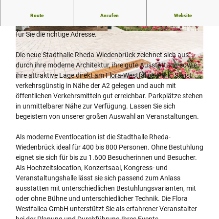
Sie möchten Hochzeit feiern, planen eine Tagung oder
Route
Anrufen
Website
möchten einfach nur Kultur genießen? Dann ist die Stadthalle
für Sie die richtige Adresse.
© Flora Westfalica GmbH Rheda-Wiedenbrück
© Flora Westfalica GmbH Rheda-Wiedenbrück
|
CC-BY-SA
|
CC-BY-SA
Die neue Stadthalle Rheda-Wiedenbrück zeichnet sich aus
durch ihre moderne Architektur, ihre gute Ausstattung sowie
ihre attraktive Lage direkt am Flora-Westfalica-Park. Sie ist
© Flora Westfalica -FGS- Fördergesellschaft Wirtschaft und Kultur mbH Rheda-Wiedenbrück |
verkehrsgünstig in Nähe der A2 gelegen und auch mit
CC-BY-SA
öffentlichen Verkehrsmitteln gut erreichbar. Parkplätze stehen
in unmittelbarer Nähe zur Verfügung. Lassen Sie sich
begeistern von unserer großen Auswahl an Veranstaltungen.
Als moderne Eventlocation ist die Stadthalle Rheda-
Wiedenbrück ideal für 400 bis 800 Personen. Ohne Bestuhlung
eignet sie sich für bis zu 1.600 Besucherinnen und Besucher.
Als Hochzeitslocation, Konzertsaal, Kongress- und
Veranstaltungshalle lässt sie sich passend zum Anlass
ausstatten mit unterschiedlichen Bestuhlungsvarianten, mit
oder ohne Bühne und unterschiedlicher Technik. Die Flora
Westfalica GmbH unterstützt Sie als erfahrener Veranstalter
bei der Planung und Durchführung Ihres Events.