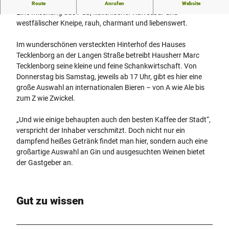
Mädchenschule Wiedenbrück - Hier macht Nachsitzen Spaß
Route
Anrufen
Website
Eine Mischung aus Pub, italienischer Kaffeebar und
westfälischer Kneipe, rauh, charmant und liebenswert.
Im wunderschönen versteckten Hinterhof des Hauses
Tecklenborg an der Langen Straße betreibt Hausherr Marc
Tecklenborg seine kleine und feine Schankwirtschaft. Von
Donnerstag bis Samstag, jeweils ab 17 Uhr, gibt es hier eine
große Auswahl an internationalen Bieren – von A wie Ale bis
zum Z wie Zwickel.
„Und wie einige behaupten auch den besten Kaffee der Stadt“,
verspricht der Inhaber verschmitzt. Doch nicht nur ein
dampfend heißes Getränk findet man hier, sondern auch eine
großartige Auswahl an Gin und ausgesuchten Weinen bietet
der Gastgeber an.
Gut zu wissen