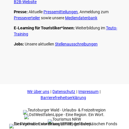
B2B-Website
Presse:
Aktuelle
Pressemitteilungen
, Anmeldung zum
Presseverteiler
sowie unsere
Mediendatenbank
E-Learning für Touristiker*innen:
Weiterbildung im
Teuto-
Training
Jobs:
Unsere aktuellen
Stellenausschreibungen
F
P
Y
I
a
i
o
n
c
n
u
s
e
t
t
t
b
e
u
a
o
r
b
g
Wir über uns
Datenschutz
Impressum
o
e
e
r
k
s
a
Barrierefreiheitserklärung
t
m