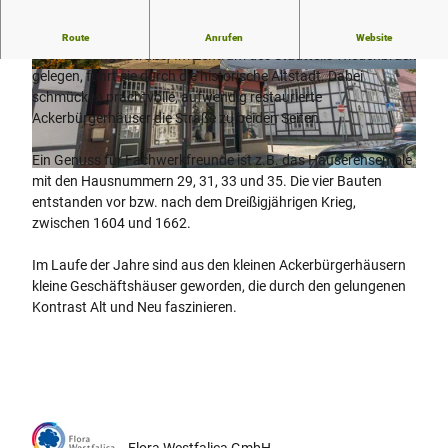
Geeignet für eine Reise in die Vergangenheit ist ein Bummel
Route
Anrufen
Website
über die Lange Straße. Im Zentrum des Stadtteils Wiedenbrück
gelegen, führt sie durch die historische Altstadt. Dabei
© Flora Westfalica GmbH, Uli Funke |
© Flora Westfalica GmbH, Uli Funke |
CC-BY-SA
CC-BY-SA
schmücken prachtvolle, aufwendig restaurierte
Ackerbürgerhäuser die Straße zu beiden Seiten.
Ein Genuss für Fachwerkfreunde ist z.B. das Häuserensemble
© Flora Westfalica GmbH, Uli Funke |
CC-BY-SA
mit den Hausnummern 29, 31, 33 und 35. Die vier Bauten
entstanden vor bzw. nach dem Dreißigjährigen Krieg,
zwischen 1604 und 1662.
Im Laufe der Jahre sind aus den kleinen Ackerbürgerhäusern
kleine Geschäftshäuser geworden, die durch den gelungenen
Kontrast Alt und Neu faszinieren.