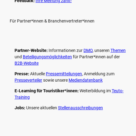
Feedback:
Ihre Meinung zählt!
Für Partner*innen & Branchenvertreter*innen
Partner-Website:
Informationen zur
DMO
, unseren ­
Themen
und
Beteiligungs­möglichkeiten
für Partner*innen auf der
B2B-Website
Presse:
Aktuelle
Pressemitteilungen
, Anmeldung zum
Presseverteiler
sowie unsere
Mediendatenbank
E-Learning für Touristiker*innen:
Weiterbildung im
Teuto-
Training
Jobs:
Unsere aktuellen
Stellenausschreibungen
F
P
Y
I