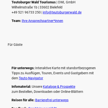
e
Teutoburger Wald Tourismus
| ­OWL GmbH
Wilhelmstraße 1b | ­33602 Bielefeld
n
+49 521 96733 250 |
­info@teutoburgerwald.de
Team:
Ihre Ansprechpartner*innen
Für Gäste
Für unterwegs:
Interaktive Karte mit standort­bezogenen
Tipps zu Ausflügen, Touren, Events und Gastgebern mit
dem
Teuto-Navigator
Infomaterial:
Unsere
Kataloge & Prospekte
zum Bestellen, Downloaden oder Online-Blättern
Reisen für alle:
Barrierefrei unterwegs