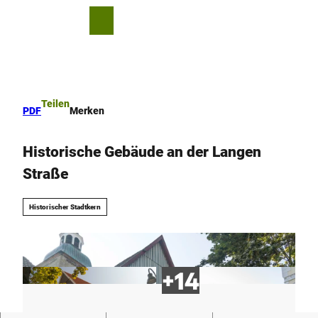
Z
u
T
Merkzettel
Suche
Menü
m
e
I
i
n
l
h
e
a
n
Teilen
PDF
Merken
l
t
Historische Gebäude an der Langen
Straße
Historischer Stadtkern