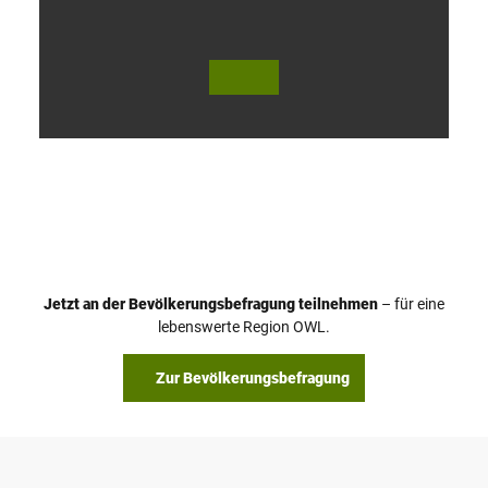
V
i
d
e
o
Jetzt an der Bevölkerungsbefragung teilnehmen
– für eine
a
© Teutoburger Wald Tourismus / P. Gawandtka
© T. Goedeck
lebenswerte Region OWL.
b
s
Zur Bevölkerungsbefragung
p
i
e
l