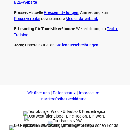
B2B-Website
Presse:
Aktuelle
Pressemitteilungen
, Anmeldung zum
Presseverteiler
sowie unsere
Mediendatenbank
E-Learning für Touristiker*innen:
Weiterbildung im
Teuto-
Training
Jobs:
Unsere aktuellen
Stellenausschreibungen
F
P
Y
I
a
i
o
n
c
n
u
s
e
t
t
t
b
e
u
a
o
r
b
g
Wir über uns
Datenschutz
Impressum
o
e
e
r
k
s
a
Barrierefreiheitserklärung
t
m