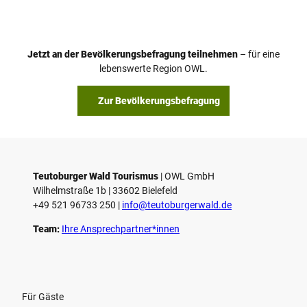
d
e
o
Jetzt an der Bevölkerungsbefragung teilnehmen
– für eine
a
© Teutoburger Wald Tourismus / P. Gawandtka
© T. Goedeck
lebenswerte Region OWL.
b
s
Zur Bevölkerungsbefragung
p
i
e
l
e
Teutoburger Wald Tourismus
| ­OWL GmbH
Wilhelmstraße 1b | ­33602 Bielefeld
n
+49 521 96733 250 |
­info@teutoburgerwald.de
Team:
Ihre Ansprechpartner*innen
Für Gäste