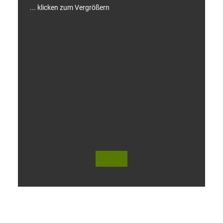
... klicken zum Vergrößern
V
i