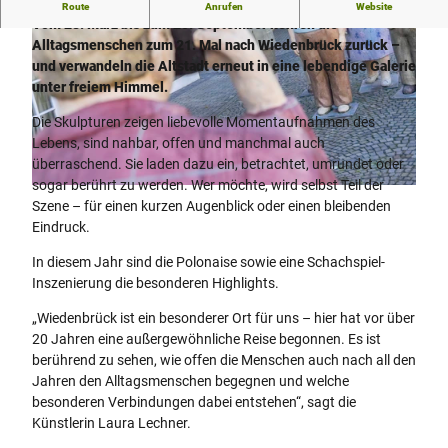
Alltagsmenschen 2026
Route
Anrufen
Website
Vom 28. März bis zum 20. September kehren die
Alltagsmenschen zum 21. Mal nach Wiedenbrück zurück –
und verwandeln die Altstadt erneut in eine lebendige Galerie
unter freiem Himmel.
Die Skulpturen zeigen liebevolle Momentaufnahmen des
Lebens, sind nahbar, offen und manchmal auch
© Flora Westfalica GmbH, Uli Funke |
CC-BY-SA
überraschend. Sie laden dazu ein, betrachtet, umrundet oder
sogar berührt zu werden. Wer möchte, wird selbst Teil der
© Flora Westfalica GmbH, Uli Funke |
CC-BY-SA
Szene – für einen kurzen Augenblick oder einen bleibenden
Eindruck.
In diesem Jahr sind die Polonaise sowie eine Schachspiel-
Inszenierung die besonderen Highlights.
„Wiedenbrück ist ein besonderer Ort für uns – hier hat vor über
20 Jahren eine außergewöhnliche Reise begonnen. Es ist
berührend zu sehen, wie offen die Menschen auch nach all den
Jahren den Alltagsmenschen begegnen und welche
besonderen Verbindungen dabei entstehen“, sagt die
Künstlerin Laura Lechner.