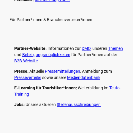
Für Partner*innen & Branchenvertreter*innen
Partner-Website:
Informationen zur
DMO
, unseren ­
Themen
und
Beteiligungs­möglichkeiten
für Partner*innen auf der
B2B-Website
Presse:
Aktuelle
Pressemitteilungen
, Anmeldung zum
Presseverteiler
sowie unsere
Mediendatenbank
E-Learning für Touristiker*innen:
Weiterbildung im
Teuto-
Training
Jobs:
Unsere aktuellen
Stellenausschreibungen
F
P
Y
I
a
i
o
n