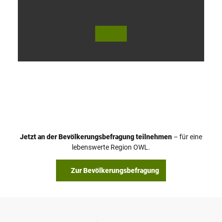
V
i
d
e
o
Jetzt an der Bevölkerungsbefragung teilnehmen
– für eine
a
© Teutoburger Wald Tourismus / P. Gawandtka
© T. Goedeck
lebenswerte Region OWL.
b
s
Zur Bevölkerungsbefragung
p
i
e
l