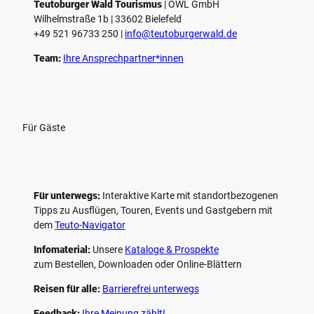
e
Teutoburger Wald Tourismus
| ­OWL GmbH
Wilhelmstraße 1b | ­33602 Bielefeld
n
+49 521 96733 250 |
­info@teutoburgerwald.de
Team:
Ihre Ansprechpartner*innen
Für Gäste
Für unterwegs:
Interaktive Karte mit standort­bezogenen
Tipps zu Ausflügen, Touren, Events und Gastgebern mit
dem
Teuto-Navigator
Infomaterial:
Unsere
Kataloge & Prospekte
zum Bestellen, Downloaden oder Online-Blättern
Reisen für alle:
Barrierefrei unterwegs
Feedback:
Ihre Meinung zählt!