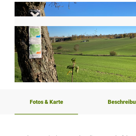
© NPinke |
CC-BY-SA
Fotos & Karte
Beschreib