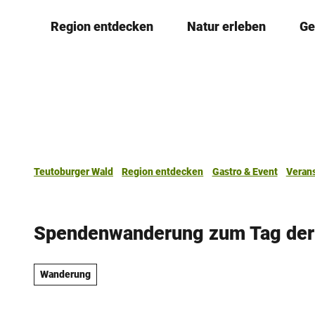
Z
Region entdecken
Natur erleben
Ge
u
m
I
n
h
a
l
t
Teutoburger Wald
Region entdecken
Gastro & Event
Veran
Spendenwanderung zum Tag der 
Wanderung