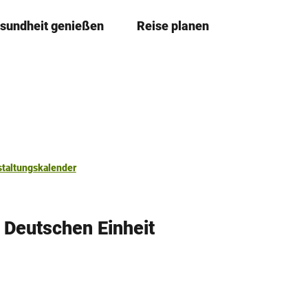
sundheit genießen
Reise planen
T
Merkzettel
Suche
e
i
l
e
n
staltungskalender
Deutschen Einheit