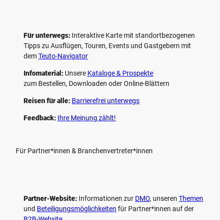
Für unterwegs:
Interaktive Karte mit standort­bezogenen
Tipps zu Ausflügen, Touren, Events und Gastgebern mit
dem
Teuto-Navigator
Infomaterial:
Unsere
Kataloge & Prospekte
zum Bestellen, Downloaden oder Online-Blättern
Reisen für alle:
Barrierefrei unterwegs
Feedback:
Ihre Meinung zählt!
Für Partner*innen & Branchenvertreter*innen
Partner-Website:
Informationen zur
DMO
, unseren ­
Themen
und
Beteiligungs­möglichkeiten
für Partner*innen auf der
B2B-Website