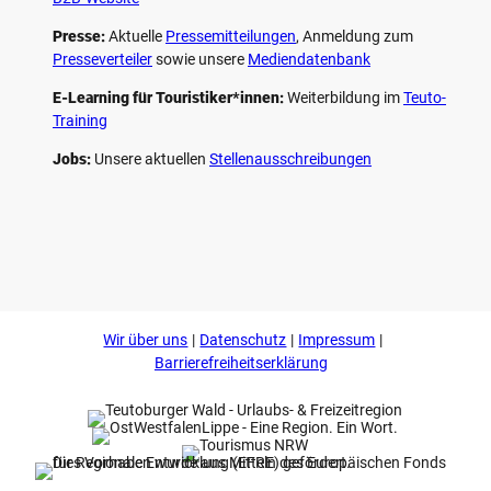
Presse:
Aktuelle
Pressemitteilungen
, Anmeldung zum
Presseverteiler
sowie unsere
Mediendatenbank
E-Learning für Touristiker*innen:
Weiterbildung im
Teuto-
Training
Jobs:
Unsere aktuellen
Stellenausschreibungen
F
P
Y
I
a
i
o
n
c
n
u
s
e
t
t
t
b
e
u
a
o
r
b
g
Wir über uns
Datenschutz
Impressum
o
e
e
r
k
s
a
Barrierefreiheitserklärung
t
m