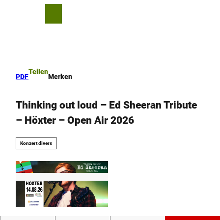
Z
u
T
Merkzettel
Suche
Menü
m
e
I
i
n
l
h
e
a
n
Teilen
PDF
Merken
l
t
Thinking out loud – Ed Sheeran Tribute
– Höxter – Open Air 2026
Konzert divers
© Thinking out loud