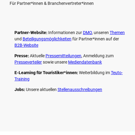
Für Partner*innen & Branchenvertreter*innen
Partner-Website:
Informationen zur
DMO
, unseren ­
Themen
und
Beteiligungs­möglichkeiten
für Partner*innen auf der
B2B-Website
Presse:
Aktuelle
Pressemitteilungen
, Anmeldung zum
Presseverteiler
sowie unsere
Mediendatenbank
E-Learning für Touristiker*innen:
Weiterbildung im
Teuto-
Training
Jobs:
Unsere aktuellen
Stellenausschreibungen
F
P
Y
I
a
i
o
n
c
n
u
s
e
t
t
t
b
e
u
a