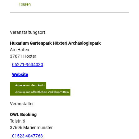
Touren
Veranstaltungsort
Huxarium Gartenpark Höxter| Archäologiepark
Am Hafen
37671
Höxter
05271-9634030
Website
Anreise mit dem Auto
Anreise mit öffentlichen Verkehrsmitteln
Veranstalter
OWL Booking
Talstr. 6
37696
Marienmünster
01523 4047768