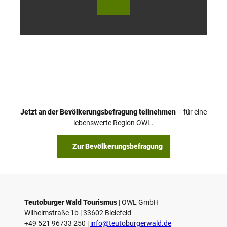
utob
utob
urger
urger
Wald
Wald
Touri
Touri
smus
smus
/ D. K
/ D. K
etz
etz
Jetzt an der Bevölkerungsbefragung teilnehmen
– für eine
lebenswerte Region OWL.
Zur Bevölkerungsbefragung
Teutoburger Wald Tourismus
| ­OWL GmbH
Wilhelmstraße 1b | ­33602 Bielefeld
+49 521 96733 250 |
­info@teutoburgerwald.de