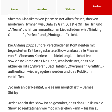
Buchen
Ein hitreiches Set mit Ed Sheeran-Klassikern
Route
Anrufen
Website
Ed Sheeran-Fans können sich auf ein hitreiches Set mit Ed
Sheeran-Klassikern von jedem seiner Alben freuen, das von
modernen Hymnen wie „Galway Girl“, „Castle On The Hill“ und
„A Team“ bis hin zu romantischen Liebesliedern wie „Thinking
Out Loud“, „Perfect“ und „Photograph“ reicht.
Die Anfang 2022 auf drei verschiedenen Kontinenten mit
begeisterten Kritiken gestartete Show umfasst alle Phasen
von Ed Sheerans Karriere und bietet unglaubliche Live-Loops
sowie eine komplette Live-Band, was bedeutet, dass alle
aktuellen Hits („Shivers“, „Bad Habits“, „Overpass“, “ Graffiti“…)
authentisch wiedergegeben werden und das Publikum
verblüffen.
„So nah an der Realität, wie es nur möglich ist“ – James
Shirley
Jeder Aspekt der Show ist so gestaltet, dass das Publikum die
Show so realitätsnah wie möglich erleben kann – bis hin zu