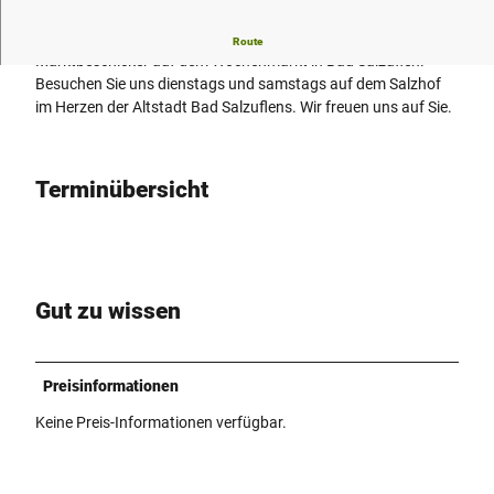
Frisch, Persönlich, Regional - das ist das Versprechen ihrer
Route
Marktbeschicker auf dem Wochenmarkt in Bad Salzuflen.
Besuchen Sie uns dienstags und samstags auf dem Salzhof
im Herzen der Altstadt Bad Salzuflens. Wir freuen uns auf Sie.
Terminübersicht
Gut zu wissen
Preisinformationen
Keine Preis-Informationen verfügbar.