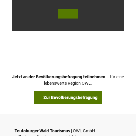
© Te
© Te
utob
utob
urger
urger
Wald
Wald
Touri
Touri
smus
smus
/ D. K
/ D. K
etz
etz
Jetzt an der Bevölkerungsbefragung teilnehmen
– für eine
lebenswerte Region OWL.
Zur Bevölkerungsbefragung
Teutoburger Wald Tourismus
| ­OWL GmbH