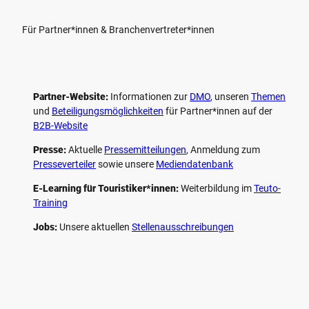
Für Partner*innen & Branchenvertreter*innen
Partner-Website:
Informationen zur
DMO
, unseren ­
Themen
und
Beteiligungs­möglichkeiten
für Partner*innen auf der
B2B-Website
Presse:
Aktuelle
Pressemitteilungen
, Anmeldung zum
Presseverteiler
sowie unsere
Mediendatenbank
E-Learning für Touristiker*innen:
Weiterbildung im
Teuto-
Training
Jobs:
Unsere aktuellen
Stellenausschreibungen
F
P
Y
I
a
i
o
n
c
n
u
s