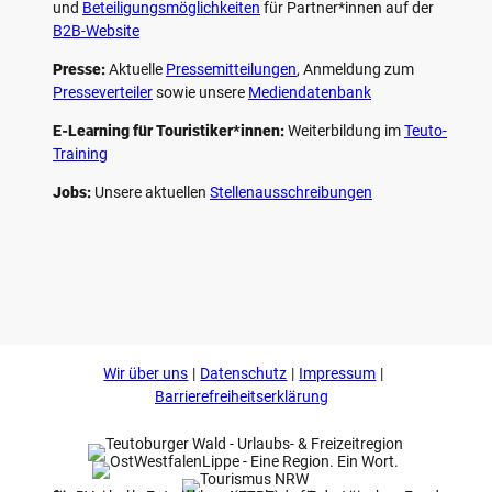
und
Beteiligungs­möglichkeiten
für Partner*innen auf der
B2B-Website
Presse:
Aktuelle
Pressemitteilungen
, Anmeldung zum
Presseverteiler
sowie unsere
Mediendatenbank
E-Learning für Touristiker*innen:
Weiterbildung im
Teuto-
Training
Jobs:
Unsere aktuellen
Stellenausschreibungen
F
P
Y
I
a
i
o
n
c
n
u
s
e
t
t
t
b
e
u
a
o
r
b
g
Wir über uns
Datenschutz
Impressum
o
e
e
r
k
s
a
Barrierefreiheitserklärung
t
m