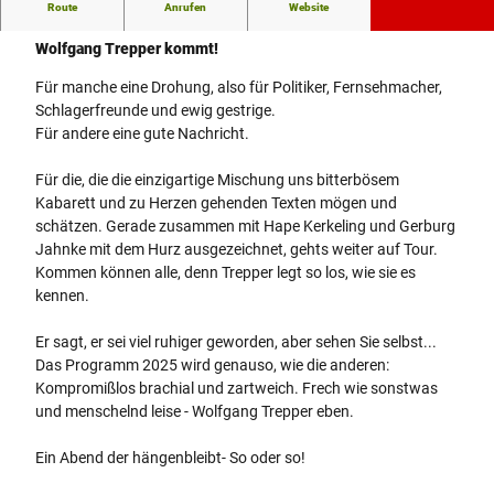
Route
Anrufen
Website
Wolfgang Trepper - Tour 27
Wolfgang Trepper kommt!
Für manche eine Drohung, also für Politiker, Fernsehmacher,
Schlagerfreunde und ewig gestrige.
Für andere eine gute Nachricht.
Für die, die die einzigartige Mischung uns bitterbösem
Kabarett und zu Herzen gehenden Texten mögen und
schätzen. Gerade zusammen mit Hape Kerkeling und Gerburg
Jahnke mit dem Hurz ausgezeichnet, gehts weiter auf Tour.
Kommen können alle, denn Trepper legt so los, wie sie es
kennen.
Er sagt, er sei viel ruhiger geworden, aber sehen Sie selbst...
Das Programm 2025 wird genauso, wie die anderen:
Kompromißlos brachial und zartweich. Frech wie sonstwas
und menschelnd leise - Wolfgang Trepper eben.
Ein Abend der hängenbleibt- So oder so!