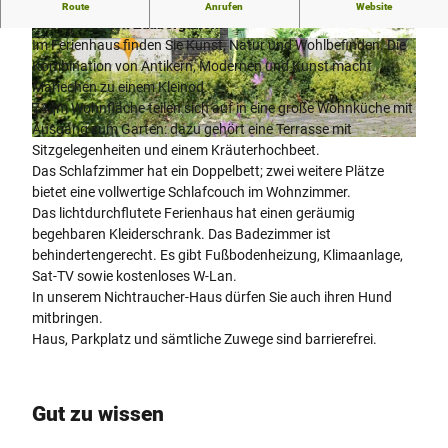
Sie wohnen in einem besonderen Fereinhaus mit herrlichem
Route
Anrufen
Website
Ausblick in den Zaubergarten.
Im Ferienhaus finden Sie Kunst, Natur und Wohlbefinden. Die
Z
Z
Kombination von Antikern, Modernen und Kunst macht
a
a
Mariechen zu einem Kleinod.
u
u
74qm Wohnfläche teilen sich auf in eine große Wohnküche mit
b
b
Ausgang zum Garten: dazu gehört eine Terrasse mit
e
e
A
Sitzgelegenheiten und einem Kräuterhochbeet.
r
r
u
Das Schlafzimmer hat ein Doppelbett; zwei weitere Plätze
g
g
ß
bietet eine vollwertige Schlafcouch im Wohnzimmer.
a
a
e
Das lichtdurchflutete Ferienhaus hat einen geräumig
r
r
n
begehbaren Kleiderschrank. Das Badezimmer ist
t
t
a
behindertengerecht. Es gibt Fußbodenheizung, Klimaanlage,
e
e
n
Sat-TV sowie kostenloses W-Lan.
n
n
s
In unserem Nichtraucher-Haus dürfen Sie auch ihren Hund
i
mitbringen.
c
Haus, Parkplatz und sämtliche Zuwege sind barrierefrei.
h
t
Gut zu wissen