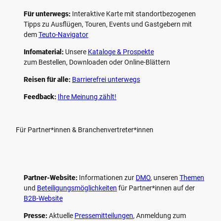
Für unterwegs:
Interaktive Karte mit standort­bezogenen
Tipps zu Ausflügen, Touren, Events und Gastgebern mit
dem
Teuto-Navigator
Infomaterial:
Unsere
Kataloge & Prospekte
zum Bestellen, Downloaden oder Online-Blättern
Reisen für alle:
Barrierefrei unterwegs
Feedback:
Ihre Meinung zählt!
Für Partner*innen & Branchenvertreter*innen
Partner-Website:
Informationen zur
DMO
, unseren ­
Themen
und
Beteiligungs­möglichkeiten
für Partner*innen auf der
B2B-Website
Presse:
Aktuelle
Pressemitteilungen
, Anmeldung zum