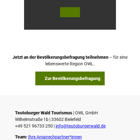
© Te
© Te
utob
utob
urger
urger
Wald
Wald
Touri
/ Stad
smus
t Höx
/ M. R
ter, D.
anft
Ketz
Jetzt an der Bevölkerungsbefragung teilnehmen
– für eine
lebenswerte Region OWL.
Zur Bevölkerungsbefragung
Teutoburger Wald Tourismus
| ­OWL GmbH
Wilhelmstraße 1b | ­33602 Bielefeld
+49 521 96733 250 |
­info@teutoburgerwald.de
Team:
Ihre Ansprechpartner*innen