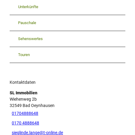
Unterkünfte
Pauschale
Sehenswertes
Touren
Kontaktdaten
SL Immobilien
Wiehenweg 2b
32549
Bad Oeynhausen
01704888648
0170 4888648
sieglinde.lange@t-online.de