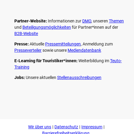
Partner-Website:
Informationen zur
DMO
, unseren ­
Themen
und
Beteiligungs­möglichkeiten
für Partner*innen auf der
B2B-Website
Presse:
Aktuelle
Pressemitteilungen
, Anmeldung zum
Presseverteiler
sowie unsere
Mediendatenbank
E-Learning für Touristiker*innen:
Weiterbildung im
Teuto-
Training
Jobs:
Unsere aktuellen
Stellenausschreibungen
F
P
Y
I
a
i
o
n
c
n
u
s
e
t
t
t
b
e
u
a
o
r
b
g
Wir über uns
Datenschutz
Impressum
o
e
e
r
k
s
a
Barrierefreiheitserklärung