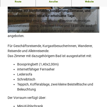
Erleben Sie das Gästehaus SL Immobilien im nördlichen
Route
Anrufen
Website
Ortsteil Bergkirchen in Bad Oeynhausen: Einladende
Ruheoase mit komfortabler Ausstattung, Terrasse, und
W
© Gästehaus SL Immobilien |
CC-BY-NC-ND
kostenfreiem WiFi. Ideal für erholsame Tage.
o
Das Zimmer liegt im 2.Obergeschoss in einer ehemaligen
h
Maisonettewohnung. Zwischen 11:00 und 14:00 Uhr wird
n
gesaugt. Auf Wunsch des Gastes wird eine Waschmachine
b
© Gästehaus SL Immobilien |
CC-BY-NC-ND
angeboten.
e
r
Für Geschäftsreisende, KurgastbesucherInnen, Wanderer,
e
Reisende und Alleinreisende.
i
Das Zimmer mit dazugehörigem Bad ist ausgestattet mit:
c
h
Boxspringbett (1,40x2,00m)
.
internetfähiger Fernseher
j
Ledersofa
p
Schreibtisch
g
Teppich, Kofferablage, zwei kleine Beistelltische und
Beleuchtung
Der Vorraum verfügt über:
Mini-Kühlschrank