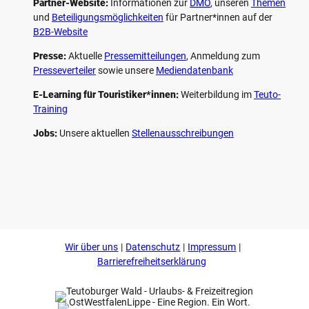
Partner-Website:
Informationen zur
DMO
, unseren ­
Themen
und
Beteiligungs­möglichkeiten
für Partner*innen auf der
B2B-Website
Presse:
Aktuelle
Pressemitteilungen
, Anmeldung zum
Presseverteiler
sowie unsere
Mediendatenbank
E-Learning für Touristiker*innen:
Weiterbildung im
Teuto-
Training
Jobs:
Unsere aktuellen
Stellenausschreibungen
F
P
Y
I
a
i
o
n
c
n
u
s
e
t
t
t
b
e
u
a
o
r
b
g
Wir über uns
Datenschutz
Impressum
o
e
e
r
k
s
a
Barrierefreiheitserklärung
t
m