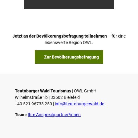
/ M. R
ter, D.
anft
Ketz
Jetzt an der Bevölkerungsbefragung teilnehmen
– für eine
lebenswerte Region OWL.
Zur Bevölkerungsbefragung
Teutoburger Wald Tourismus
| ­OWL GmbH
Wilhelmstraße 1b | ­33602 Bielefeld
+49 521 96733 250 |
­info@teutoburgerwald.de
Team:
Ihre Ansprechpartner*innen