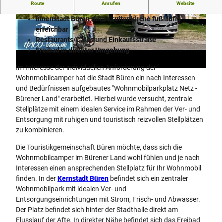
V
Route
Anrufen
Website
Wander- u. Radwege in unmittelbarer Nähe
i
Innenstadt Büren mit Jesuitenkirche fußläufig
d
© www.stadt.fotograf.de, Stadt Büren / Michael
© Thorsten Hennig |
CC-BY-SA
Kirchner
erreichbar
e
Restaurants/Cafés und Einkaufsstraße
o
Freibad in direkter Umgebung
a
Im Interesse der individuellen Anforderung der
b
Wohnmobilcamper hat die Stadt Büren ein nach Interessen
s
und Bedürfnissen aufgebautes "Wohnmobilparkplatz Netz -
p
Bürener Land" erarbeitet. Hierbei wurde versucht, zentrale
i
Stellplätze mit einem idealen Service im Rahmen der Ver- und
e
Entsorgung mit ruhigen und touristisch reizvollen Stellplätzen
zu kombinieren.
l
e
Die Touristikgemeinschaft Büren möchte, dass sich die
n
Wohnmobilcamper im Bürener Land wohl fühlen und je nach
Interessen einen ansprechenden Stellplatz für Ihr Wohnmobil
finden. In der
Kernstadt Büren
befindet sich ein zentraler
Wohnmobilpark mit idealen Ver- und
Entsorgungseinrichtungen mit Strom, Frisch- und Abwasser.
Der Platz befindet sich hinter der Stadthalle direkt am
Flusslauf der Afte. In direkter Nähe befindet sich das Freibad