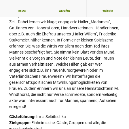
Frauenleben früher: unterhaltsame, informative Zeitreise
Route
Anrufen
Website
Wir sprechen über die Lebensumstände von Frauen in früherer
Zeit. Dabei lernen wir kluge, engagierte Haller „Madames“,
Gattinnen von Honoratioren, Handwerkerinnen, Händlerinnen,
aber z.B. auch die Ehefrau unseres „Haller Willem“, Friederike
Stukemeier, näher kennen. In Form einer kleinen Spielszene
erfahren Sie, was die Wirtin vor allem nach dem Tod ihres
Mannes beschäftigt hat. Sie nimmt kein Blatt vor den Mund.
Sie kennt die Sorgen und Nöte der kleinen Leute, der Frauen
aus armen Verhältnissen. Welche Hilfen gab es? Wer
engagierte sich z.B. im Frauenfürsorgeverein oder im
Vaterländischen Frauenverein? Wir hinterfragen die
gesellschaftspolitischen Mitwirkungsmöglichkeiten von
Frauen. Zudem erinnern wir uns an unsere Heimatdichterin M.
Windthorst, die nicht nur Verse schmiedete, sondern vielseitig
aktiv war. Interessant auch für Männer, spannend, Aufsehen
erregend!
Gästeführung:
Irma Selbitschka
Zielgruppe:
Einheimische, Gäste, Gruppen und alle, die
wissebegierig sind