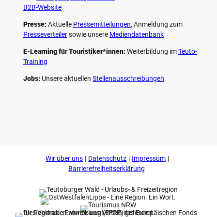
B2B-Website
Presse:
Aktuelle
Pressemitteilungen
, Anmeldung zum
Presseverteiler
sowie unsere
Mediendatenbank
E-Learning für Touristiker*innen:
Weiterbildung im
Teuto-
Training
Jobs:
Unsere aktuellen
Stellenausschreibungen
F
P
Y
I
a
i
o
n
c
n
u
s
e
t
t
t
b
e
u
a
o
r
b
g
Wir über uns
Datenschutz
Impressum
o
e
e
r
k
s
a
Barrierefreiheitserklärung
t
m