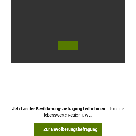
V
i
d
e
o
Jetzt an der Bevölkerungsbefragung teilnehmen
– für eine
a
© Teutoburger Wald Tourismus / P. Gawandtka
© T. Goedeck
lebenswerte Region OWL.
b
s
Zur Bevölkerungsbefragung
p