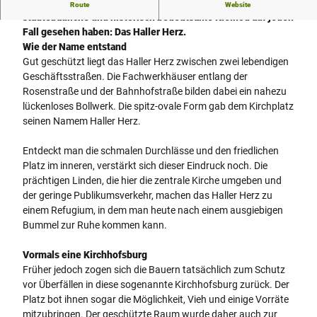
Wenn man in unsere Stadt kommt, sollte man dieses
Route
Website
_
städtebauliche und historisch bedeutsame Kleinod auf jeden
3
Fall gesehen haben:
Das Haller Herz.
2
Wie der Name entstand
7
Gut geschützt liegt das Haller Herz zwischen zwei lebendigen
4
Geschäftsstraßen. Die Fachwerkhäuser entlang der
.
Rosenstraße und der Bahnhofstraße bilden dabei ein nahezu
J
lückenloses Bollwerk. Die spitz-ovale Form gab dem Kirchplatz
P
seinen Namem Haller Herz.
G
Entdeckt man die schmalen Durchlässe und den friedlichen
Platz im inneren, verstärkt sich dieser Eindruck noch. Die
prächtigen Linden, die hier die zentrale Kirche umgeben und
der geringe Publikumsverkehr, machen das Haller Herz zu
einem Refugium, in dem man heute nach einem ausgiebigen
Bummel zur Ruhe kommen kann.
Vormals eine Kirchhofsburg
Früher jedoch zogen sich die Bauern tatsächlich zum Schutz
vor Überfällen in diese sogenannte Kirchhofsburg zurück. Der
Platz bot ihnen sogar die Möglichkeit, Vieh und einige Vorräte
mitzubringen. Der geschützte Raum wurde daher auch zur