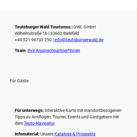
i
e
l
e
Teutoburger Wald Tourismus
| ­OWL GmbH
Wilhelmstraße 1b | ­33602 Bielefeld
n
+49 521 96733 250 |
­info@teutoburgerwald.de
Team:
Ihre Ansprechpartner*innen
Für Gäste
Für unterwegs:
Interaktive Karte mit standort­bezogenen
Tipps zu Ausflügen, Touren, Events und Gastgebern mit
dem
Teuto-Navigator
Infomaterial:
Unsere
Kataloge & Prospekte