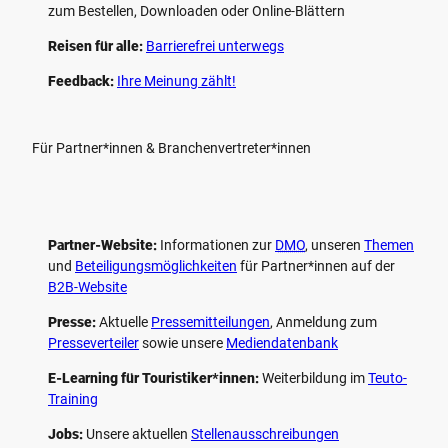
zum Bestellen, Downloaden oder Online-Blättern
Reisen für alle:
Barrierefrei unterwegs
Feedback:
Ihre Meinung zählt!
Für Partner*innen & Branchenvertreter*innen
Partner-Website:
Informationen zur
DMO
, unseren ­
Themen
und
Beteiligungs­möglichkeiten
für Partner*innen auf der
B2B-Website
Presse:
Aktuelle
Pressemitteilungen
, Anmeldung zum
Presseverteiler
sowie unsere
Mediendatenbank
E-Learning für Touristiker*innen:
Weiterbildung im
Teuto-
Training
Jobs:
Unsere aktuellen
Stellenausschreibungen