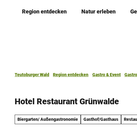
Z
Region entdecken
Natur erleben
Ge
u
m
I
n
h
a
l
t
Teutoburger Wald
Region entdecken
Gastro & Event
Gastr
Hotel Restaurant Grünwalde
Biergarten/ Außengastronomie
Gasthof/Gasthaus
Restau