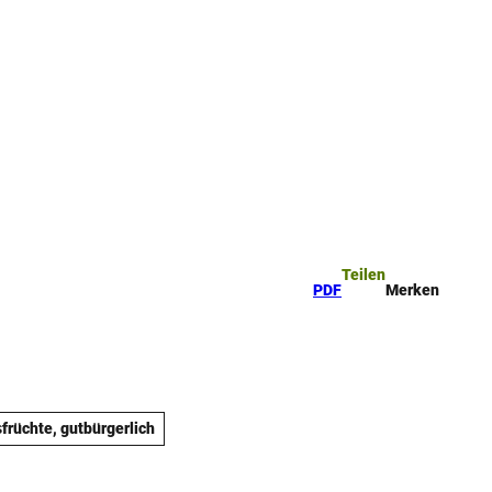
ttel
che
Teilen
PDF
Merken
sfrüchte, gutbürgerlich