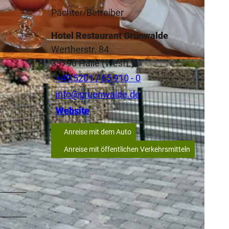
Pächter/Betreiber
Hotel Restaurant Grünwalde
Wertherstr. 84
33790
Halle (Westf.)
+49 5201 / 65 910 - 0
info@gruenwalde.de
Website
Anreise mit dem Auto
Anreise mit öffentlichen Verkehrsmitteln