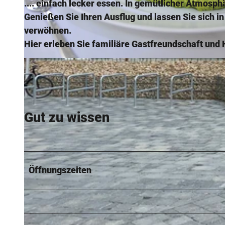
.... einfach lecker essen. In gemütlicher Atmosph
Genießen Sie Ihren Ausflug und lassen Sie sich 
verwöhnen.
Hier erleben Sie familiäre Gastfreundschaft und 
© Hotel Restaurant Grünwalde |
CC-BY-SA
Gut zu wissen
Öffnungszeiten