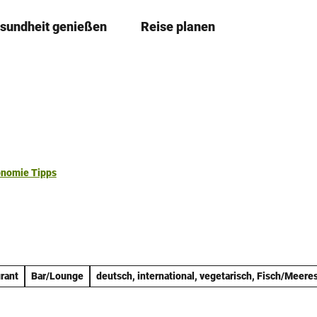
sundheit genießen
Reise planen
T
Merkze
Su
e
i
l
e
n
onomie Tipps
rant
Bar/Lounge
deutsch, international, vegetarisch, Fisch/Meere