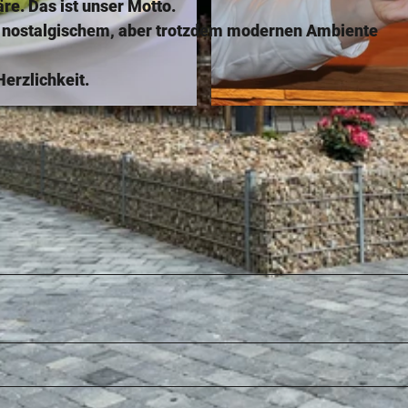
äre. Das ist unser Motto.
in nostalgischem, aber trotzdem modernen Ambiente
Herzlichkeit.
© Hotel Restaurant Grünwalde |
CC-BY-SA