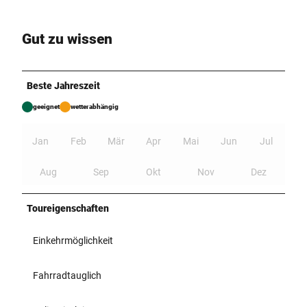
Gut zu wissen
Beste Jahreszeit
geeignet
wetterabhängig
Jan
Feb
Mär
Apr
Mai
Jun
Jul
Aug
Sep
Okt
Nov
Dez
Toureigenschaften
Einkehrmöglichkeit
Fahrradtauglich