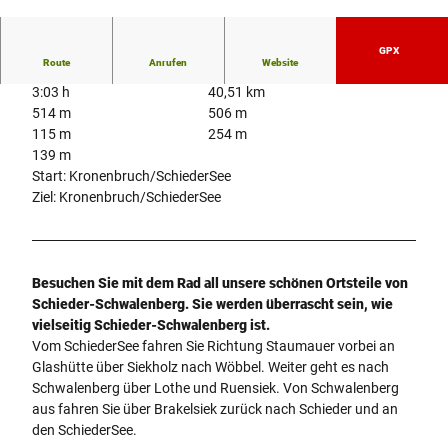
© Stadt Schieder-Schwalenberg |
CC0
GPX
Route
Anrufen
Website
3:03 h
40,51 km
514 m
506 m
115 m
254 m
139 m
Start: Kronenbruch/SchiederSee
Ziel: Kronenbruch/SchiederSee
Besuchen Sie mit dem Rad all unsere schönen Ortsteile von
Schieder-Schwalenberg. Sie werden überrascht sein, wie
vielseitig Schieder-Schwalenberg ist.
Vom SchiederSee fahren Sie Richtung Staumauer vorbei an
Glashütte über Siekholz nach Wöbbel. Weiter geht es nach
Schwalenberg über Lothe und Ruensiek. Von Schwalenberg
aus fahren Sie über Brakelsiek zurück nach Schieder und an
den SchiederSee.