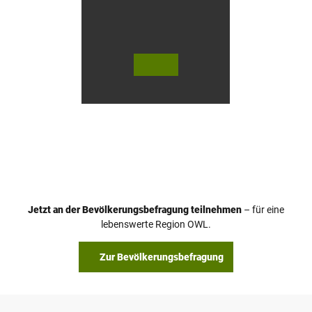
© Te
© Te
utob
utob
urger
urger
Wald
Wald
Touri
Touri
smus
smus
/ D. K
/ D. K
etz
etz
Jetzt an der Bevölkerungsbefragung teilnehmen
– für eine
lebenswerte Region OWL.
Zur Bevölkerungsbefragung