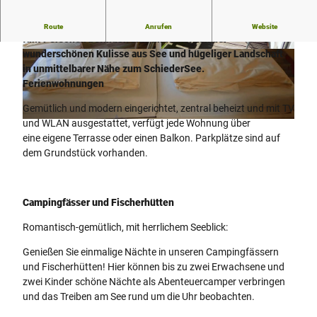
Die DTV-Sterneklassifizierten Ferienwohnungen für zwei bis
Route
Anrufen
Website
fünf Personen befinden sich umrahmt von der
wunderschönen Kulisse aus See und hügeliger Landschaft
© Infinity GmbH & Co. KG
© Infinity GmbH & Co. KG
in unmittelbarer Nähe zum SchiederSee.
Ferienwohnungen
Gemütlich und modern eingerichtet, zentral beheizt und mit TV
und WLAN ausgestattet, verfügt jede Wohnung über
© Infinity GmbH & Co. KG
eine eigene Terrasse oder einen Balkon. Parkplätze sind auf
dem Grundstück vorhanden.
Campingfässer und Fischerhütten
Romantisch-gemütlich, mit herrlichem Seeblick:
Genießen Sie einmalige Nächte in unseren Campingfässern
und Fischerhütten! Hier können bis zu zwei Erwachsene und
zwei Kinder schöne Nächte als Abenteuercamper verbringen
und das Treiben am See rund um die Uhr beobachten.