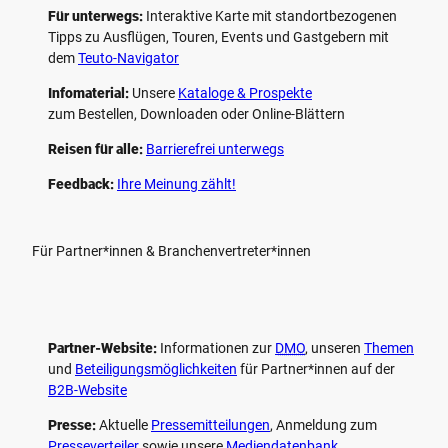
Für unterwegs:
Interaktive Karte mit standort­bezogenen
Tipps zu Ausflügen, Touren, Events und Gastgebern mit
dem
Teuto-Navigator
Infomaterial:
Unsere
Kataloge & Prospekte
zum Bestellen, Downloaden oder Online-Blättern
Reisen für alle:
Barrierefrei unterwegs
Feedback:
Ihre Meinung zählt!
Für Partner*innen & Branchenvertreter*innen
Partner-Website:
Informationen zur
DMO
, unseren ­
Themen
und
Beteiligungs­möglichkeiten
für Partner*innen auf der
B2B-Website
Presse:
Aktuelle
Pressemitteilungen
, Anmeldung zum
Presseverteiler
sowie unsere
Mediendatenbank