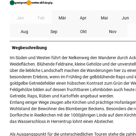
geeignet
wetterabhängig
Jan
Feb
Mär
Apr
Mai
Jun
Aug
Sep
Okt
Nov
Wegbeschreibung
Im Süden und Westen führt der Nelkenweg den Wanderer durch Ack
Weideflächen. Blühende Feldraine, kleine Gehölze und der unverstell
über die liebliche Landschaft machen die Wanderungen hier zu ein
besonderen Erlebnis, wenn im Frühling der gelbblühende Raps und
goldgelbe Getreidefelder einen hübschen Kontrast zum Grün der W
Feldgehölze bilden auf dessen fruchtbaren Lehmböden auch heute
Getreide, Raps, Rüben und Kartoffeln angebaut werden.
Entlang einiger Wege zeugen alte Kirchen und prächtige Hofanlage
Wohlstand der Bewohner des Blomberger Beckens. Besonders die 
Dorfkirche in Reelkirchen mit der 1000jährigen Linde auf dem Kirch
das Wasserschloss in Herrentrup lohnt einen Abstecher.
Als Ausgangspunkt für die unterschiedlichen Touren stehe die zahlr