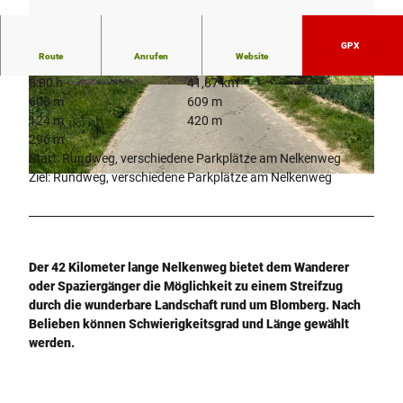
GPX
Route
Anrufen
Website
8:00 h
41,87 km
© Ute Radeck |
CC-BY-SA
© Ute Radeck |
CC-BY-SA
608 m
609 m
124 m
420 m
296 m
Start: Rundweg, verschiedene Parkplätze am Nelkenweg
Ziel: Rundweg, verschiedene Parkplätze am Nelkenweg
©
CC-BY-SA
Der 42 Kilometer lange Nelkenweg bietet dem Wanderer
oder Spaziergänger die Möglichkeit zu einem Streifzug
durch die wunderbare Landschaft rund um Blomberg. Nach
Belieben können Schwierigkeitsgrad und Länge gewählt
werden.