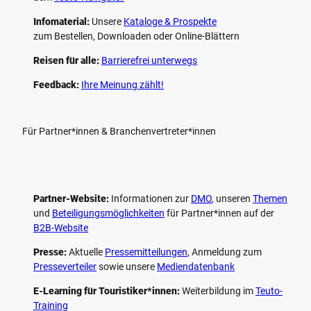
Infomaterial:
Unsere
Kataloge & Prospekte
zum Bestellen, Downloaden oder Online-Blättern
Reisen für alle:
Barrierefrei unterwegs
Feedback:
Ihre Meinung zählt!
Für Partner*innen & Branchenvertreter*innen
Partner-Website:
Informationen zur
DMO
, unseren ­
Themen
und
Beteiligungs­möglichkeiten
für Partner*innen auf der
B2B-Website
Presse:
Aktuelle
Pressemitteilungen
, Anmeldung zum
Presseverteiler
sowie unsere
Mediendatenbank
E-Learning für Touristiker*innen:
Weiterbildung im
Teuto-
Training