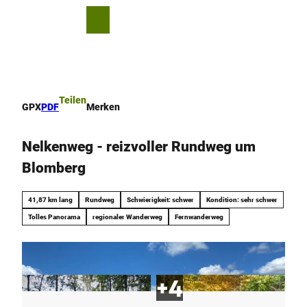
Z
u
T
Merkzettel
Suche
Menü
m
e
I
i
n
l
h
e
a
n
Teilen
GPX
PDF
Merken
l
t
Nelkenweg - reizvoller Rundweg um
Blomberg
41,87 km lang
Rundweg
Schwierigkeit: schwer
Kondition: sehr schwer
Tolles Panorama
regionaler Wanderweg
Fernwanderweg