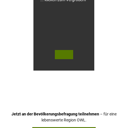
u
s
e
n
© Te
© Te
utob
utob
urger
urger
Wald
Wald
Touri
Touri
smus
smus
/ D. K
/ D. K
etz
etz
Jetzt an der Bevölkerungsbefragung teilnehmen
– für eine
lebenswerte Region OWL.