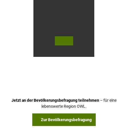
n
© Te
© Te
utob
utob
urger
urger
Wald
Wald
Touri
Touri
smus
smus
/ D. K
/ D. K
etz
etz
Jetzt an der Bevölkerungsbefragung teilnehmen
– für eine
lebenswerte Region OWL.
Zur Bevölkerungsbefragung