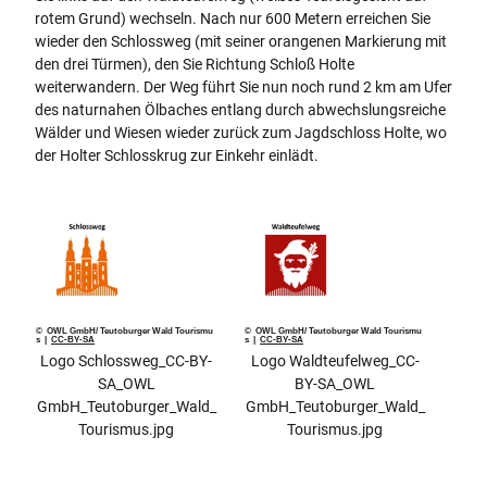
rotem Grund) wechseln. Nach nur 600 Metern erreichen Sie
wieder den Schlossweg (mit seiner orangenen Markierung mit
den drei Türmen), den Sie Richtung Schloß Holte
weiterwandern. Der Weg führt Sie nun noch rund 2 km am Ufer
des naturnahen Ölbaches entlang durch abwechslungsreiche
Wälder und Wiesen wieder zurück zum Jagdschloss Holte, wo
der Holter Schlosskrug zur Einkehr einlädt.
© OWL GmbH/ Teutoburger Wald Tourismu
© OWL GmbH/ Teutoburger Wald Tourismu
s |
CC-BY-SA
s |
CC-BY-SA
Logo Schlossweg_CC-BY-
Logo Waldteufelweg_CC-
SA_OWL
BY-SA_OWL
GmbH_Teutoburger_Wald_
GmbH_Teutoburger_Wald_
Tourismus.jpg
Tourismus.jpg