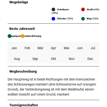
Wegebeläge
Unbekannt
Straße (4%)
(70%)
Schotter (13%)
Weg (13%)
Beste Jahreszeit
geeignet
wetterabhängig
Jan
Feb
Mär
Apr
Mai
Jun
Jul
Aug
Sep
Okt
Nov
Dez
Wegbeschreibung
Der Hauptweg ist in beide Richtungen mit dem Kennzeichen
des Schlossweges markiert (drei Schlosstürme auf orangem
Grund), der Verbindungsweg ist mit dem Waldteufel, einem
weißen Gesicht auf rotem Grund, markiert.
Toureigenschaften