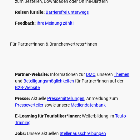
zum Bestellen, Downloaden oder Online-Blättern
Reisen für alle:
Barrierefrei unterwegs
Feedback:
Ihre Meinung zählt!
Für Partner*innen & Branchenvertreter*innen
Partner-Website:
Informationen zur
DMO
, unseren ­
Themen
und
Beteiligungs­möglichkeiten
für Partner*innen auf der
B2B-Website
Presse:
Aktuelle
Pressemitteilungen
, Anmeldung zum
Presseverteiler
sowie unsere
Mediendatenbank
E-Learning für Touristiker*innen:
Weiterbildung im
Teuto-
Training
Jobs:
Unsere aktuellen
Stellenausschreibungen