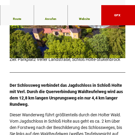
GPX
Route
Anrufen
Website
1:05 h
4,38 km
© Teutoburger_Wald_Schloss_Holte-Stukenbr
© Teutoburger_Wald_Stadt_Schloss_Holte-Stu
8 m
8 m
ock_PLideck, P. Lideck |
CC-BY-SA
kenbrock, Stadt Schloß Holte-Stukenbrock |
CC-BY-SA
104 m
112 m
8 m
Start: Parkplatz Verler Landstraße, Schloß Holte-Stukenbrock
Ziel: Parkplatz Verler Landstraße, Schloß Holte-Stukenbrock
© Teutoburger_Wald_Stadt_Schloss_Holte-Stukenbrock_Fortkord_Dressler, Michael Dressler Frank
Fortkord |
CC-BY-SA
Der Schlossweg verbindet das Jagdschloss in Schloß Holte
mit Verl. Durch die Querverbindung Waldteufelweg wird aus
dem 12,8 km langen Ursprungsweg ein nur 4,4 km langer
Rundweg.
Dieser Wanderweg führt größtenteils durch den Holter Wald.
Vom Jagdschloss in Schloß Holte aus geht es ca. 2 km über
den Forstweg nach der Beschilderung des Schlossweges, bis
Sie links auf den Waldteufelweg (weißes Teufelsgesicht auf