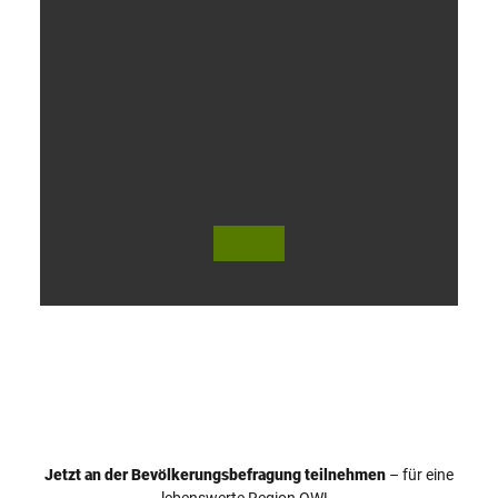
V
i
d
e
o
Jetzt an der Bevölkerungsbefragung teilnehmen
– für eine
a
© Teutoburger Wald Tourismus / P. Gawandtka
© T. Goedeck
lebenswerte Region OWL.