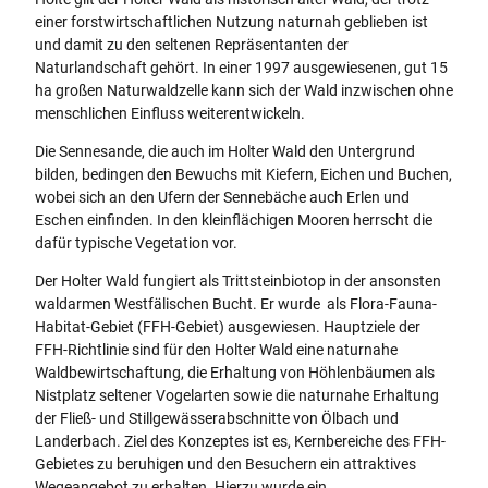
einer forstwirtschaftlichen Nutzung naturnah geblieben ist
und damit zu den seltenen Repräsentanten der
Naturlandschaft gehört. In einer 1997 ausgewiesenen, gut 15
ha großen Naturwaldzelle kann sich der Wald inzwischen ohne
menschlichen Einfluss weiterentwickeln.
Die Sennesande, die auch im Holter Wald den Untergrund
bilden, bedingen den Bewuchs mit Kiefern, Eichen und Buchen,
wobei sich an den Ufern der Sennebäche auch Erlen und
Eschen einfinden. In den kleinflächigen Mooren herrscht die
dafür typische Vegetation vor.
Der Holter Wald fungiert als Trittsteinbiotop in der ansonsten
waldarmen Westfälischen Bucht. Er wurde als Flora-Fauna-
Habitat-Gebiet (FFH-Gebiet) ausgewiesen. Hauptziele der
FFH-Richtlinie sind für den Holter Wald eine naturnahe
Waldbewirtschaftung, die Erhaltung von Höhlenbäumen als
Nistplatz seltener Vogelarten sowie die naturnahe Erhaltung
der Fließ- und Stillgewässerabschnitte von Ölbach und
Landerbach. Ziel des Konzeptes ist es, Kernbereiche des FFH-
Gebietes zu beruhigen und den Besuchern ein attraktives
Wegeangebot zu erhalten. Hierzu wurde ein