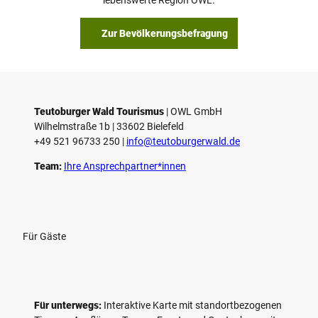
b
s
Zur Bevölkerungsbefragung
p
i
e
l
e
Teutoburger Wald Tourismus
| ­OWL GmbH
Wilhelmstraße 1b | ­33602 Bielefeld
n
+49 521 96733 250 |
­info@teutoburgerwald.de
Team:
Ihre Ansprechpartner*innen
Für Gäste
Für unterwegs:
Interaktive Karte mit standort­bezogenen