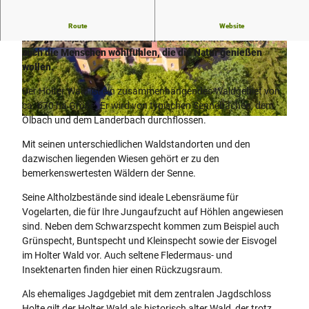
Der Holter Wald ist ein großes, abwechslungsreiches
Route
Website
Waldgebiet, in dem sich neben den Tieren und Pflanzen
auch die Menschen wohlfühlen, die die Natur genießen
© Teutoburger_Wald_Stadt_Schloss_Holte-Stu
© Teutoburger_Wald_Stadt_Schloss_Holte-Stu
kenbrock, Stadt Schloß Holte-Stukenbrock |
kenbrock, Stadt Schloß Holte-Stukenbrock |
CC-BY-SA
CC-BY-SA
wollen.
Der Holter Wald ist ein zusammenhängendes Waldgebiet von
ca. 670 ha Größe. Er wird von typischen Sennebächen, dem
Ölbach und dem Landerbach durchflossen.
© Teutoburger_Wald_Stadt_Schloss_Holte-Stukenbrock_Fortkord_Dressler, Michael Dressler Frank
Fortkord |
CC-BY-SA
Mit seinen unterschiedlichen Waldstandorten und den
dazwischen liegenden Wiesen gehört er zu den
bemerkenswertesten Wäldern der Senne.
Seine Altholzbestände sind ideale Lebensräume für
Vogelarten, die für Ihre Jungaufzucht auf Höhlen angewiesen
sind. Neben dem Schwarzspecht kommen zum Beispiel auch
Grünspecht, Buntspecht und Kleinspecht sowie der Eisvogel
im Holter Wald vor. Auch seltene Fledermaus- und
Insektenarten finden hier einen Rückzugsraum.
Als ehemaliges Jagdgebiet mit dem zentralen Jagdschloss
Holte gilt der Holter Wald als historisch alter Wald, der trotz