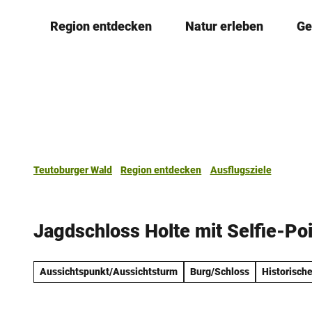
Z
Region entdecken
Natur erleben
Ge
u
m
I
n
h
a
l
t
Teutoburger Wald
Region entdecken
Ausflugsziele
Jagdschloss Holte mit Selfie-Po
Aussichtspunkt/Aussichtsturm
Burg/Schloss
Historische