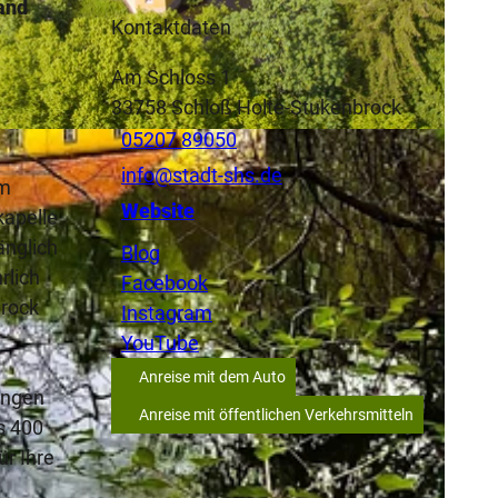
and
Kontaktdaten
Am Schloss 1
33758
Schloß Holte-Stukenbrock
05207 89050
ortkord_Dressler, Michael Dressler Frank Fortkord |
CC-BY-SA
info@stadt-shs.de
m
Website
kapelle
änglich
Blog
rlich
Facebook
brock
Instagram
YouTube
Anreise mit dem Auto
tungen
Anreise mit öffentlichen Verkehrsmitteln
s 400
ür Ihre