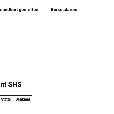
sundheit genießen
Reise planen
T
Merkze
Su
e
i
l
e
n
int SHS
 Stätte
Denkmal