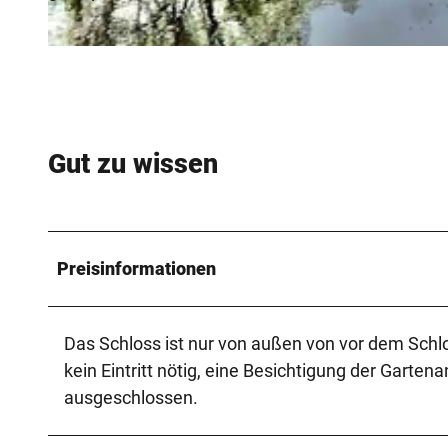
© Teutoburger_Wald_Schloss_Holte-Stukenbrock_PLideck, Pascal Lideck |
CC-BY-SA
Gut zu wissen
Preisinformationen
Das Schloss ist nur von außen von vor dem Schlos
kein Eintritt nötig, eine Besichtigung der Garte
ausgeschlossen.