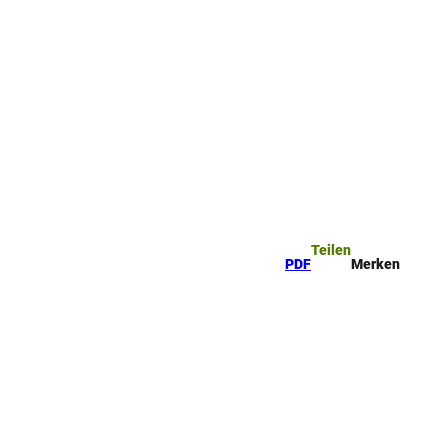
ttel
che
Teilen
PDF
Merken