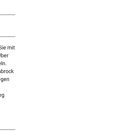
Sie mit
Über
ln.
nbrock
egen
eg