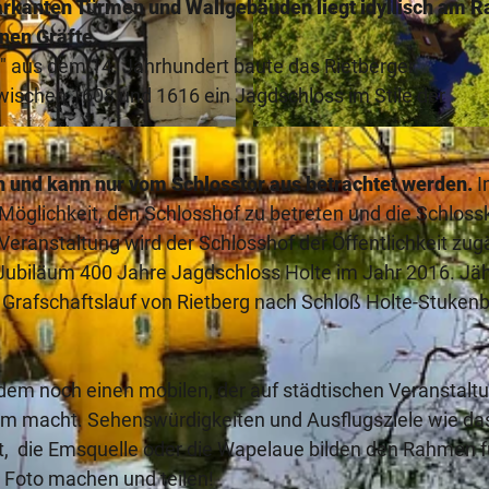
arkanten Türmen und Wallgebäuden liegt idyllisch am R
nen Gräfte.
" aus dem 14. Jahrhundert baute das Rietberger
wischen 1608 und 1616 ein Jagdschloss im Stile der
© Teutoburger_Wald_Stadt_Schloss_Holte-Stukenbrock_F
ich und kann nur vom Schlosstor aus betrachtet werden.
I
Möglichkeit, den Schlosshof zu betreten und die Schloss
Veranstaltung wird der Schlosshof der Öffentlichkeit zug
Jubiläum 400 Jahre Jagdschloss Holte im Jahr 2016. Jäh
r Grafschaftslauf von Rietberg nach Schloß Holte-Stuken
ßerdem noch einen mobilen, der auf städtischen Veranstal
ksam macht. Sehenswürdigkeiten und Ausflugsziele wie da
t, die Emsquelle oder die Wapelaue bilden den Rahmen f
, Foto machen und teilen!