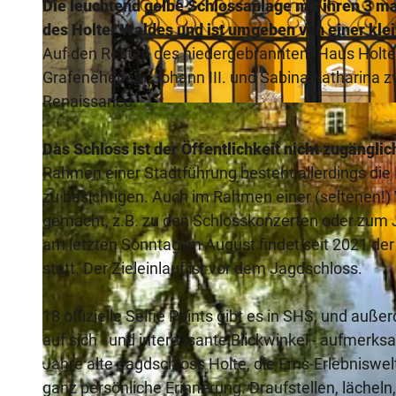
Die leuchtend gelbe Schlossanlage mit ihren 3 m
des Holter Waldes und ist umgeben von einer klei
Auf den Resten des niedergebrannten "Haus Holte
Grafenehepaar Johann III. und Sabina Katharina z
Renaissance.
© Teutoburger_Wald_Stadt_Schloss_Holte-Stukenbrock, Stadt Schloß Holte-Stukenbrock |
CC-BY-SA
Das Schloss ist der Öffentlichkeit nicht zugängl
Rahmen einer Stadtführung besteht allerdings die 
zu besichtigen. Auch im Rahmen einer (seltenen!) 
gemacht, z.B. zu den Schlosskonzerten oder zum 
am letzten Sonntag im August findet seit 2021 de
statt. Der Zieleinlauf ist vor dem Jagdschloss.
18 offizielle Selfie Points gibt es in SHS, und au
auf sich - und interessante Blickwinkel - aufmer
Jahre alte Jagdschloss Holte, die Ems-Erlebniswel
ganz persönliche Erinnerung. Draufstellen, lächeln