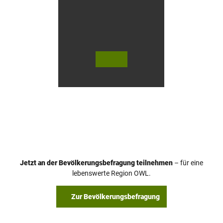
© Te
© Te
utob
utob
urger
urger
Wald
Wald
Touri
Touri
smus
smus
/ D. K
/ D. K
etz
etz
Jetzt an der Bevölkerungsbefragung teilnehmen
– für eine
lebenswerte Region OWL.
Zur Bevölkerungsbefragung