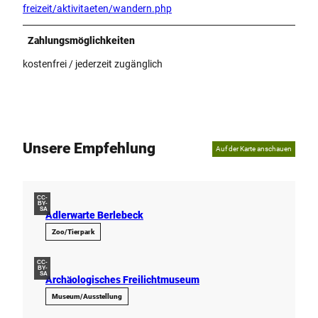
freizeit/aktivitaeten/wandern.php
Zahlungsmöglichkeiten
kostenfrei / jederzeit zugänglich
Unsere Empfehlung
Auf der Karte anschauen
CC-
BY-
SA
Adlerwarte Berlebeck
Zoo/Tierpark
CC-
BY-
SA
Archäologisches Freilichtmuseum
Museum/Ausstellung