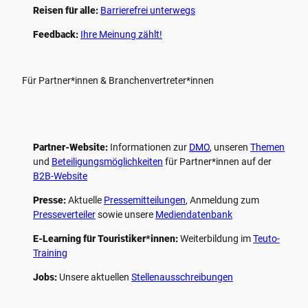
Reisen für alle:
Barrierefrei unterwegs
Feedback:
Ihre Meinung zählt!
Für Partner*innen & Branchenvertreter*innen
Partner-Website:
Informationen zur
DMO
, unseren ­
Themen
und
Beteiligungs­möglichkeiten
für Partner*innen auf der
B2B-Website
Presse:
Aktuelle
Pressemitteilungen
, Anmeldung zum
Presseverteiler
sowie unsere
Mediendatenbank
E-Learning für Touristiker*innen:
Weiterbildung im
Teuto-
Training
Jobs:
Unsere aktuellen
Stellenausschreibungen