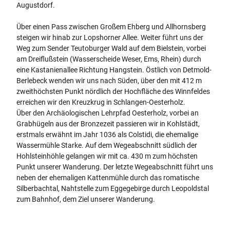
Augustdorf.
Über einen Pass zwischen Großem Ehberg und Allhornsberg
steigen wir hinab zur Lopshorner Allee. Weiter führt uns der
Weg zum Sender Teutoburger Wald auf dem Bielstein, vorbei
am Dreiflußstein (Wasserscheide Weser, Ems, Rhein) durch
eine Kastanienallee Richtung Hangstein. Östlich von Detmold-
Berlebeck wenden wir uns nach Süden, über den mit 412 m
zweithöchsten Punkt nördlich der Hochfläche des Winnfeldes
erreichen wir den Kreuzkrug in Schlangen-Oesterholz.
Über den Archäologischen Lehrpfad Oesterholz, vorbei an
Grabhügeln aus der Bronzezeit passieren wir in Kohlstädt,
erstmals erwähnt im Jahr 1036 als Colstidi, die ehemalige
Wassermühle Starke. Auf dem Wegeabschnitt südlich der
Hohlsteinhöhle gelangen wir mit ca. 430 m zum höchsten
Punkt unserer Wanderung. Der letzte Wegeabschnitt führt uns
neben der ehemaligen Kattenmühle durch das romatische
Silberbachtal, Nahtstelle zum Eggegebirge durch Leopoldstal
zum Bahnhof, dem Ziel unserer Wanderung.