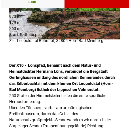
Route
13:02 h
45,42 km
©
CC-BY-SA
© Teutoburger Wald Tourismus, D. Ketz
973 m
962 m
179 m
442 m
263 m
Start: Rathausplatz, 33813 Oerlinghausen
Ziel: Leopoldstal Bahnhof, 32805 Horn-Bad Meinberg
© Teutoburger Wald Tourismus/OWL GmbH, Falko Sieker
Der X10 - Lönspfad, benannt nach dem Natur- und
Heimatdichter Hermann Löns, verbindet die Bergstadt
Oerlinghausen entlang des nördlichen Sennerandes durch
das Silberbachtal mit dem kleinen Ort Leopoldstal (Horn-
Bad Meinberg) östlich der Lippischen Velmerstot.
250 Stufen der Himmelsleiter bilden die erste sportliche
Herausforderung.
Über den Tönsberg, vorbei am archäologischen
Freilichtmuseum, durch das Gebiet des
Naturschutzgroßprojekts Senne wandern wir nördlich der
Stapelager Senne (Truppenübungsgelände) Richtung