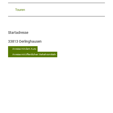
Touren
Startadresse
33813
Oerlinghausen
Anreise mit dem Auto
Anreise mit öffentlichen Verkehrsmitteln