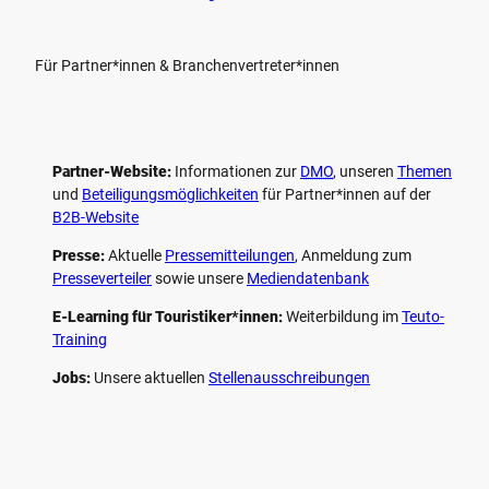
Für Partner*innen & Branchenvertreter*innen
Partner-Website:
Informationen zur
DMO
, unseren ­
Themen
und
Beteiligungs­möglichkeiten
für Partner*innen auf der
B2B-Website
Presse:
Aktuelle
Pressemitteilungen
, Anmeldung zum
Presseverteiler
sowie unsere
Mediendatenbank
E-Learning für Touristiker*innen:
Weiterbildung im
Teuto-
Training
Jobs:
Unsere aktuellen
Stellenausschreibungen
F
P
Y
I
a
i
o
n