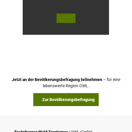
© Te
© Te
utob
utob
urger
urger
Wald
Wald
Touri
Touri
smus
smus
/ D. K
/ D. K
etz
etz
Jetzt an der Bevölkerungsbefragung teilnehmen
– für eine
lebenswerte Region OWL.
Zur Bevölkerungsbefragung