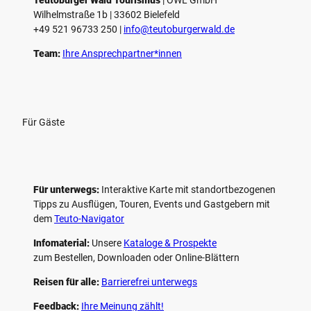
Teutoburger Wald Tourismus
| ­OWL GmbH
Wilhelmstraße 1b | ­33602 Bielefeld
+49 521 96733 250 |
­info@teutoburgerwald.de
Team:
Ihre Ansprechpartner*innen
Für Gäste
Für unterwegs:
Interaktive Karte mit standort­bezogenen
Tipps zu Ausflügen, Touren, Events und Gastgebern mit
dem
Teuto-Navigator
Infomaterial:
Unsere
Kataloge & Prospekte
zum Bestellen, Downloaden oder Online-Blättern
Reisen für alle:
Barrierefrei unterwegs
Feedback:
Ihre Meinung zählt!