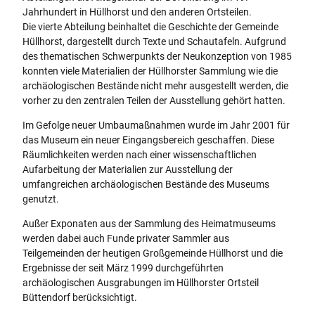
-
Jahrhundert in Hüllhorst und den anderen Ortsteilen.
l
l
s
Die vierte Abteilung beinhaltet die Geschichte der Gemeinde
e
e
c
Hüllhorst, dargestellt durch Texte und Schautafeln. Aufgrund
-
-
h
des thematischen Schwerpunkts der Neukonzeption von 1985
0
0
u
konnten viele Materialien der Hüllhorster Sammlung wie die
2
3
l
archäologischen Bestände nicht mehr ausgestellt werden, die
.
.
e
vorher zu den zentralen Teilen der Ausstellung gehört hatten.
j
j
-
p
p
Im Gefolge neuer Umbaumaßnahmen wurde im Jahr 2001 für
0
g
g
das Museum ein neuer Eingangsbereich geschaffen. Diese
1
Räumlichkeiten werden nach einer wissenschaftlichen
.
Aufarbeitung der Materialien zur Ausstellung der
j
umfangreichen archäologischen Bestände des Museums
p
genutzt.
g
Außer Exponaten aus der Sammlung des Heimatmuseums
werden dabei auch Funde privater Sammler aus
Teilgemeinden der heutigen Großgemeinde Hüllhorst und die
Ergebnisse der seit März 1999 durchgeführten
archäologischen Ausgrabungen im Hüllhorster Ortsteil
Büttendorf berücksichtigt.