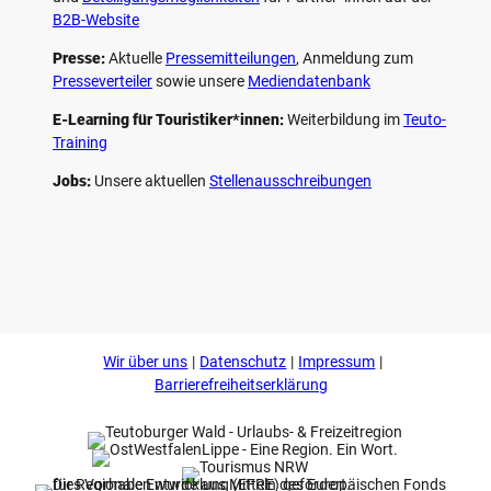
B2B-Website
Presse:
Aktuelle
Pressemitteilungen
, Anmeldung zum
Presseverteiler
sowie unsere
Mediendatenbank
E-Learning für Touristiker*innen:
Weiterbildung im
Teuto-
Training
Jobs:
Unsere aktuellen
Stellenausschreibungen
F
P
Y
I
a
i
o
n
c
n
u
s
e
t
t
t
b
e
u
a
o
r
b
g
Wir über uns
Datenschutz
Impressum
o
e
e
r
k
s
a
Barrierefreiheitserklärung
t
m