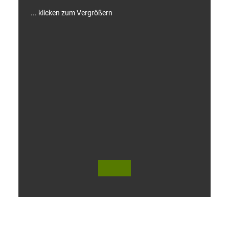
... klicken zum Vergrößern
V