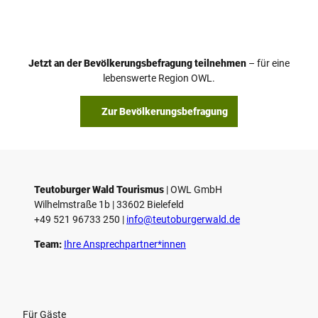
i
d
e
o
Jetzt an der Bevölkerungsbefragung teilnehmen
– für eine
a
© Teutoburger Wald Tourismus / P. Gawandtka
© T. Goedeck
lebenswerte Region OWL.
b
s
Zur Bevölkerungsbefragung
p
i
e
l
e
Teutoburger Wald Tourismus
| ­OWL GmbH
Wilhelmstraße 1b | ­33602 Bielefeld
n
+49 521 96733 250 |
­info@teutoburgerwald.de
Team:
Ihre Ansprechpartner*innen
Für Gäste