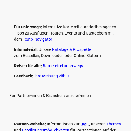
Für unterwegs:
Interaktive Karte mit standort­bezogenen
Tipps zu Ausflügen, Touren, Events und Gastgebern mit
dem
Teuto-Navigator
Infomaterial:
Unsere
Kataloge & Prospekte
zum Bestellen, Downloaden oder Online-Blättern
Reisen für alle:
Barrierefrei unterwegs
Feedback:
Ihre Meinung zählt!
Für Partner*innen & Branchenvertreter*innen
Partner-Website:
Informationen zur
DMO
, unseren ­
Themen
und
Beteiligungs­möglichkeiten
für Partner*innen auf der