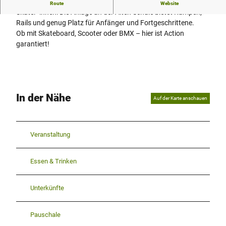
Direkt im Ortskern wartet ein cooler Treffpunkt für
Route
Website
Skater*innen: Die Anlage an der Alten Schule bietet Rampen,
Rails und genug Platz für Anfänger und Fortgeschrittene.
Ob mit Skateboard, Scooter oder BMX – hier ist Action
garantiert!
In der Nähe
Auf der Karte anschauen
Veranstaltung
Essen & Trinken
Unterkünfte
Pauschale