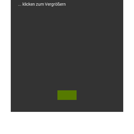
... klicken zum Vergrößern
V
i