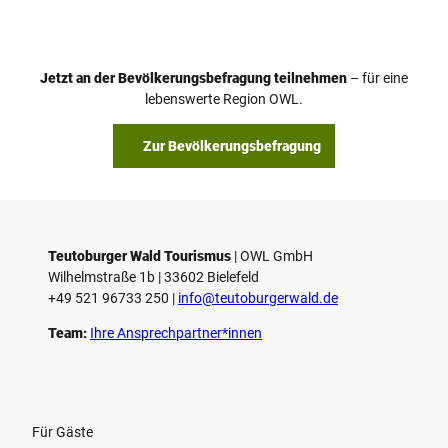
d
e
o
Jetzt an der Bevölkerungsbefragung teilnehmen
– für eine
a
© Teutoburger Wald Tourismus / P. Gawandtka
© T. Goedeck
lebenswerte Region OWL.
b
s
Zur Bevölkerungsbefragung
p
i
e
l
e
Teutoburger Wald Tourismus
| ­OWL GmbH
Wilhelmstraße 1b | ­33602 Bielefeld
n
+49 521 96733 250 |
­info@teutoburgerwald.de
Team:
Ihre Ansprechpartner*innen
Für Gäste