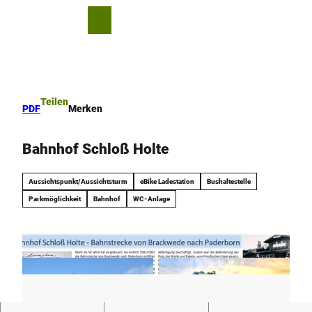
Z
u
T
Merkzettel
Suche
Menü
m
e
I
i
n
l
h
e
a
n
Teilen
PDF
Merken
l
t
Bahnhof Schloß Holte
Aussichtspunkt/Aussichtsturm
eBike Ladestation
Bushaltestelle
Parkmöglichkeit
Bahnhof
WC-Anlage