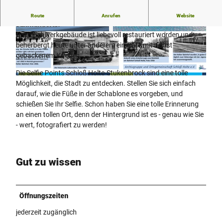
Der Bahnhof Schloß Holte stammt aus dem Anfang des 20.
Route
Anrufen
Website
Jahrhunderts.
Das Fachwerkgebäude ist liebevoll restauriert worden und
© Teutoburger_Wald_Stadt_Schloss_Holte-Stu
© Teutoburger Wald_Stadt Schloß Holte-Stuke
kenbrock, Stadt Schloß Holte-Stukenbrock |
nbrock_PLideck, Pascal Liedeck
CC-BY-SA
beherbergt heute unter anderem ein Café mit selbst
gebackenem Kuchen.
Die Selfie Points Schloß Holte-Stukenbrock sind eine tolle
Möglichkeit, die Stadt zu entdecken. Stellen Sie sich einfach
© © Teutoburger Wald_Stadt Schloß Holte-Stukenbrock_Archivgruppe Förderverein Industriemuseu
m SHS und Ortsgemeinschaft Schloß Holte
darauf, wie die Füße in der Schablone es vorgeben, und
schießen Sie Ihr Selfie. Schon haben Sie eine tolle Erinnerung
an einen tollen Ort, denn der Hintergrund ist es - genau wie Sie
- wert, fotografiert zu werden!
Gut zu wissen
Öffnungszeiten
jederzeit zugänglich