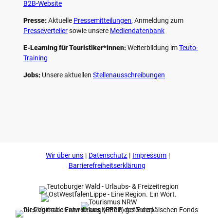
B2B-Website
Presse:
Aktuelle
Pressemitteilungen
, Anmeldung zum
Presseverteiler
sowie unsere
Mediendatenbank
E-Learning für Touristiker*innen:
Weiterbildung im
Teuto-
Training
Jobs:
Unsere aktuellen
Stellenausschreibungen
F
P
Y
I
a
i
o
n
c
n
u
s
e
t
t
t
b
e
u
a
o
r
b
g
Wir über uns
Datenschutz
Impressum
o
e
e
r
k
s
a
Barrierefreiheitserklärung
t
m