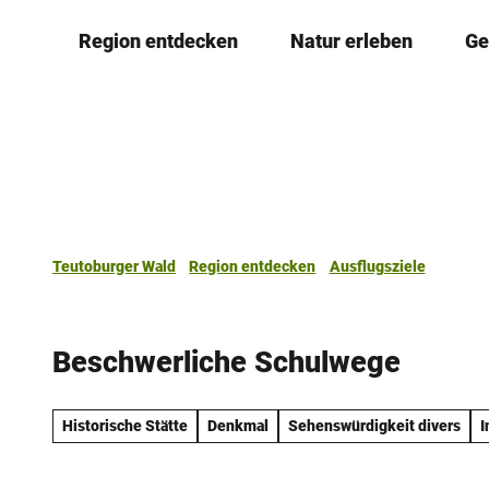
Z
Region entdecken
Natur erleben
Ge
u
m
I
n
h
a
l
t
Teutoburger Wald
Region entdecken
Ausflugsziele
Beschwerliche Schulwege
Historische Stätte
Denkmal
Sehenswürdigkeit divers
I