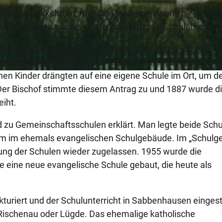
hule zurückkehrten, mussten viele von ihnen im
nd somit blieb nur der späte Abend für die Schularbeiten.
tern dafür ein, eigene Dorfschulen zu errichten. Ab 1800
n Wohnhaus unterrichtet und 1884 erhielt Sabbenhausen d
chen Kinder drängten auf eine eigene Schule im Ort, um d
er Bischof stimmte diesem Antrag zu und 1887 wurde d
iht.
 zu Gemeinschaftsschulen erklärt. Man legte beide Sch
m im ehemals evangelischen Schulgebäude. Im „Schulg
nung der Schulen wieder zugelassen. 1955 wurde die
e eine neue evangelische Schule gebaut, die heute als
uriert und der Schulunterricht in Sabbenhausen eingeste
 Rischenau oder Lügde. Das ehemalige katholische