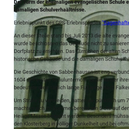
Der Turm der ehemaligen evangelischen Schule er
damaligen Schulverhaältnisse.
Erlebnispunkt des GPS-Erlebnispfades
"Sagenhaft
An dieser Stelle stand bis Juli 2013 die alte ev
wurde beschlossen das Gebäude nicht zu sanieren,
Dorfplatz zu errichten. Das Türmchen der alten Sc
historische Gebäude und die damaligen Schulverhä
Die Geschichte von Sabbenhausen ist eng verbund
1604 den ersten Schulunterricht für die Kinder ihr
bedeutete dies täglich lange Fußwege nach Falk
Um Strafe zu vermeiden, hatten sie pünktlich um 
machten sich im Sommer bereits um 5 Uhr auf den
Heilige Messe besucht werden. Besonders mühsam
den Klosterberg in völliger Dunkelheit und bei o