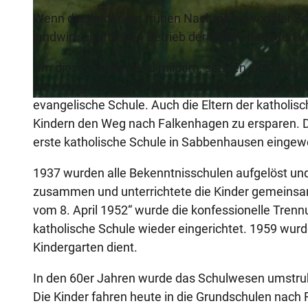
Wenn die Kinder am frühen Nachmittag von der Sc
landwirtschaftlichen Betrieb der Eltern mithelfen u
© Stadt Lügde, Tourist-Information Lügde |
CC-BY-NC-ND
Um diesen Zustand zu mildern, setzten sich die El
die evangelischen Kinder bereits in einem kleine
evangelische Schule. Auch die Eltern der katholis
© Stadt Lügde, Tourist-Information Lügde |
CC-BY-NC-ND
Kindern den Weg nach Falkenhagen zu ersparen. D
erste katholische Schule in Sabbenhausen eingewe
1937 wurden alle Bekenntnisschulen aufgelöst und
zusammen und unterrichtete die Kinder gemeinsa
vom 8. April 1952“ wurde die konfessionelle Tren
katholische Schule wieder eingerichtet. 1959 wurd
Kindergarten dient.
In den 60er Jahren wurde das Schulwesen umstrukt
Die Kinder fahren heute in die Grundschulen nach