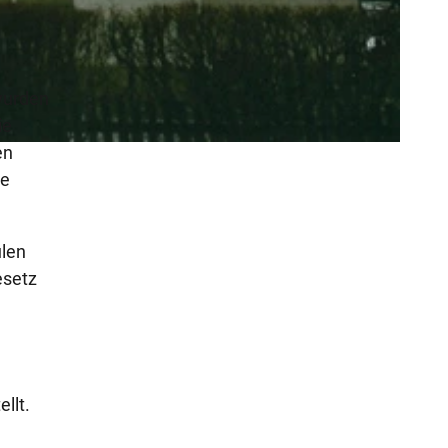
 wurden
ie
en
ie
ulen
esetz
llt.