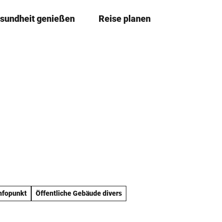
sundheit genießen
Reise planen
T
Merkzettel
Suche
e
i
l
e
n
nfopunkt
Öffentliche Gebäude divers