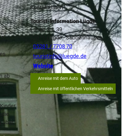
Kontaktdaten
Tourist-Information Lügde
Lange Str. 39
11
32676
Lügde
- Sabbenhausen
05281 / 7708 70
ses
touristinfo@luegde.de
Website
n ab
Anreise mit dem Auto
fern
Anreise mit öffentlichen Verkehrsmitteln
 Kinder
 die
g über