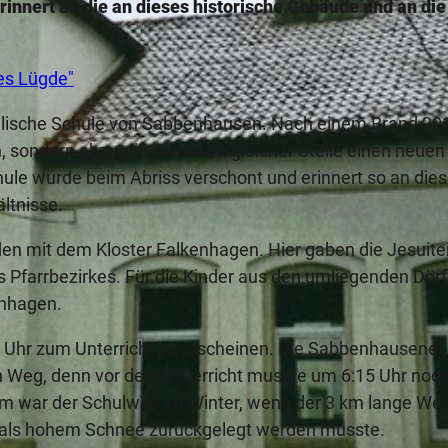
innert an die an dieses historische Gebäude und an die
es Lügde"
angelische Schule von Sabbenhausen. Nach einem Brand 20
 sondern abzureißen und an gleicher Stelle einen neuen
hule wurde beim Abriss verschont und erinnert so an die
ltnisse.
en mit dem Kloster Falkenhagen. Hier gaben die Jesuite
es Pfarrbezirkes. Für die Kinder aus den umliegenden Dör
enhagen.
7 Uhr zum Unterricht zu erscheinen. Die Sabbenhausener
 Weg, denn vor dem Unterricht musste um 6:15 Uhr noch
 war der Schulweg im Winter, wenn der 3 km lange We
ftmals hohem Schnee zurückgelegt werden musste.