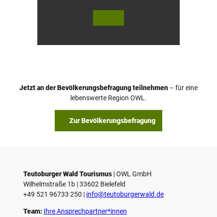
© Te
© Te
utob
utob
urger
urger
Wald
Wald
Touri
/ Stad
smus
t Höx
/ M. R
ter, D.
anft
Ketz
Jetzt an der Bevölkerungsbefragung teilnehmen
– für eine
lebenswerte Region OWL.
Zur Bevölkerungsbefragung
Teutoburger Wald Tourismus
| ­OWL GmbH
Wilhelmstraße 1b | ­33602 Bielefeld
+49 521 96733 250 |
­info@teutoburgerwald.de
Team:
Ihre Ansprechpartner*innen