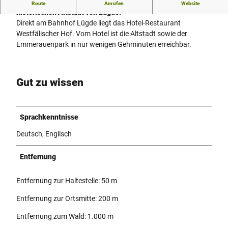
Der Westfälische Hof liegt im Zentrum, nahe der
Route
Anrufen
Website
historischen Altstadt von Lügde.
Direkt am Bahnhof Lügde liegt das Hotel-Restaurant
Westfälischer Hof. Vom Hotel ist die Altstadt sowie der
Emmerauenpark in nur wenigen Gehminuten erreichbar.
Gut zu wissen
Sprachkenntnisse
Deutsch, Englisch
Entfernung
Entfernung zur Haltestelle: 50 m
Entfernung zur Ortsmitte: 200 m
Entfernung zum Wald: 1.000 m