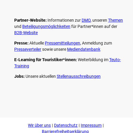
Partner-Website:
Informationen zur
DMO
, unseren ­
Themen
und
Beteiligungs­möglichkeiten
für Partner*innen auf der
B2B-Website
Presse:
Aktuelle
Pressemitteilungen
, Anmeldung zum
Presseverteiler
sowie unsere
Mediendatenbank
E-Learning für Touristiker*innen:
Weiterbildung im
Teuto-
Training
Jobs:
Unsere aktuellen
Stellenausschreibungen
F
P
Y
I
a
i
o
n
c
n
u
s
e
t
t
t
b
e
u
a
o
r
b
g
Wir über uns
Datenschutz
Impressum
o
e
e
r
k
s
a
Barrierefreiheitserklärung