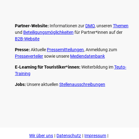
Partner-Website:
Informationen zur
DMO
, unseren ­
Themen
und
Beteiligungs­möglichkeiten
für Partner*innen auf der
B2B-Website
Presse:
Aktuelle
Pressemitteilungen
, Anmeldung zum
Presseverteiler
sowie unsere
Mediendatenbank
E-Learning für Touristiker*innen:
Weiterbildung im
Teuto-
Training
Jobs:
Unsere aktuellen
Stellenausschreibungen
F
P
Y
I
a
i
o
n
c
n
u
s
e
t
t
t
b
e
u
a
o
r
b
g
Wir über uns
Datenschutz
Impressum
o
e
e
r