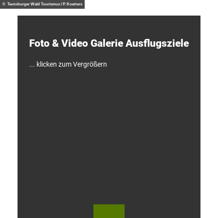
d
© Teutoburger Wald Tourismus / P. Koetters
e
c
k
e
Foto & Video ­Galerie ­Ausflugsziele
n
!
... klicken zum Vergrößern