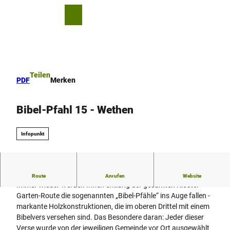
Z
u
T
Merkzettel
Suche
Menü
m
e
I
i
n
l
h
e
a
n
Teilen
PDF
Merken
l
t
Bibel-Pfahl 15 - Wethen
Infopunkt
Bibel-Pfahl 15 - kleiner Pfahl
Route
Anrufen
Website
Immer wieder werden Ihnen entlang der gesamten Kloster-
Garten-Route die sogenannten „Bibel-Pfähle“ ins Auge fallen -
markante Holzkonstruktionen, die im oberen Drittel mit einem
Bibelvers versehen sind. Das Besondere daran: Jeder dieser
Verse wurde von der jeweiligen Gemeinde vor Ort ausgewählt