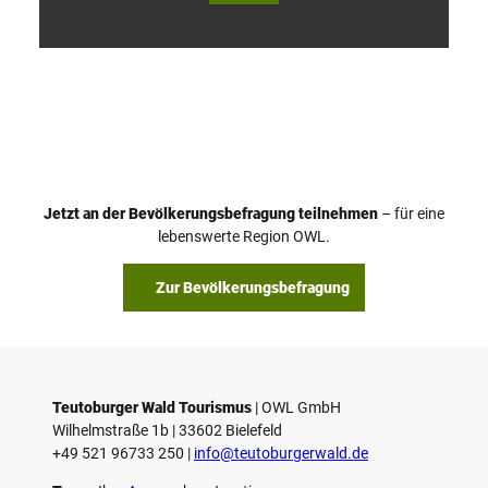
V
i
d
e
o
Jetzt an der Bevölkerungsbefragung teilnehmen
– für eine
a
© Teutoburger Wald Tourismus / P. Gawandtka
© T. Goedeck
lebenswerte Region OWL.
b
s
Zur Bevölkerungsbefragung
p
i
e
l
e
Teutoburger Wald Tourismus
| ­OWL GmbH
Wilhelmstraße 1b | ­33602 Bielefeld
n
+49 521 96733 250 |
­info@teutoburgerwald.de