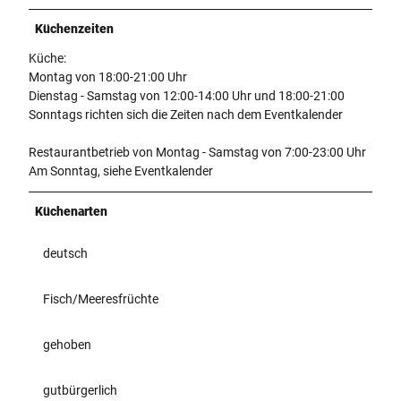
-
-
4
b
b
Küchenzeiten
4
0
7
0
Küche:
c
d
7
Montag von 18:00-21:00 Uhr
0
2
-
Dienstag - Samstag von 12:00-14:00 Uhr und 18:00-21:00
-
-
a
Sonntags richten sich die Zeiten nach dem Eventkalender
b
2
8
7
2
7
Restaurantbetrieb von Montag - Samstag von 7:00-23:00 Uhr
c
a
5
Am Sonntag, siehe Eventkalender
b
2
-
5
6
0
5
2
Küchenarten
a
7
a
b
c
2
deutsch
7
1
5
9
7
9
4
Fisch/Meeresfrüchte
9
0
c
2
9
3
.
.
gehoben
5
j
j
5
p
p
gutbürgerlich
c
e
e