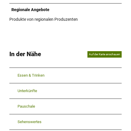
d
g
g
.
Regionale Angebote
j
Produkte von regionalen Produzenten
p
e
g
In der Nähe
Auf der Karte anschauen
Essen & Trinken
Unterkünfte
Pauschale
Sehenswertes