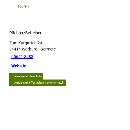
Touren
Pächter/Betreiber
Zum Kurgarten 24
34414
Warburg
- Germete
05641-8483
Website
Anreise mit dem Auto
Anreise mit öffentlichen Verkehrsmitteln