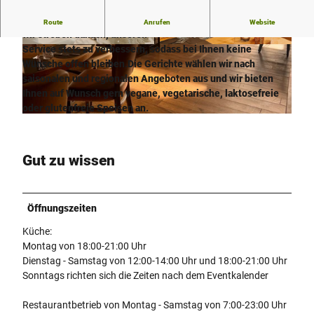
Unsere Gäste genießen bei uns ein vielseitiges Angebot und
Route
Anrufen
Website
wir streben danach, unseren
Service stets zu verbessern, sodass bei Ihnen keine
c
d
Wünsche offen bleiben.
Die Gerichte wählen wir nach
0
e
saisonalen und regionalen Angeboten aus und wir bieten
5
f
Ihnen auf Wunsch gern vegane, vegetarische, laktosefreie
2
3
oder glutenfreie Speisen an.
c
b
4
0
4
b
1
e
d
b
6
Gut zu wissen
c
-
-
d
6
d
2
b
0
Öffnungszeiten
4
5
4
c
2
3
Küche:
-
-
-
Montag von 18:00-21:00 Uhr
9
4
4
Dienstag - Samstag von 12:00-14:00 Uhr und 18:00-21:00 Uhr
6
3
5
Sonntags richten sich die Zeiten nach dem Eventkalender
3
b
8
0
a
4
Restaurantbetrieb von Montag - Samstag von 7:00-23:00 Uhr
-