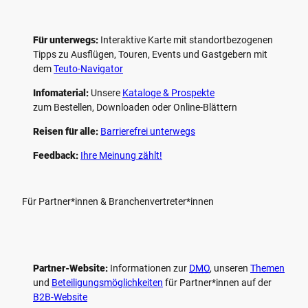
Für unterwegs:
Interaktive Karte mit standort­bezogenen
Tipps zu Ausflügen, Touren, Events und Gastgebern mit
dem
Teuto-Navigator
Infomaterial:
Unsere
Kataloge & Prospekte
zum Bestellen, Downloaden oder Online-Blättern
Reisen für alle:
Barrierefrei unterwegs
Feedback:
Ihre Meinung zählt!
Für Partner*innen & Branchenvertreter*innen
Partner-Website:
Informationen zur
DMO
, unseren ­
Themen
und
Beteiligungs­möglichkeiten
für Partner*innen auf der
B2B-Website