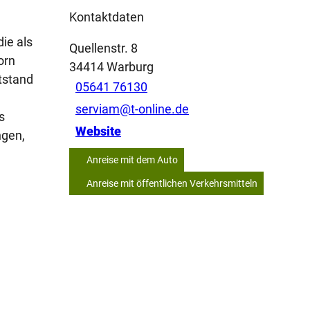
Kontaktdaten
ie als
Quellenstr. 8
orn
34414
Warburg
tstand
05641 76130
d
serviam@t-online.de
s
Website
ngen,
Anreise mit dem Auto
Anreise mit öffentlichen Verkehrsmitteln