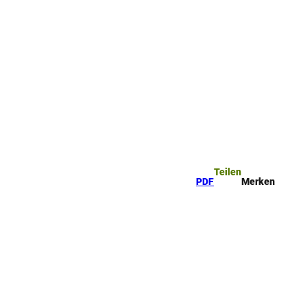
ttel
che
Teilen
PDF
Merken