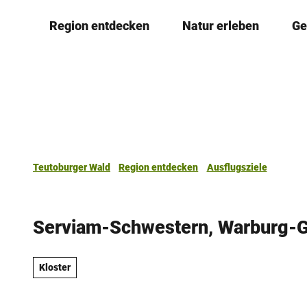
Z
Region entdecken
Natur erleben
Ge
u
m
I
n
h
a
l
t
Teutoburger Wald
Region entdecken
Ausflugsziele
Serviam-Schwestern, Warburg-
Kloster