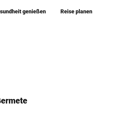
sundheit genießen
Reise planen
T
Merkze
Su
e
i
l
e
n
Germete