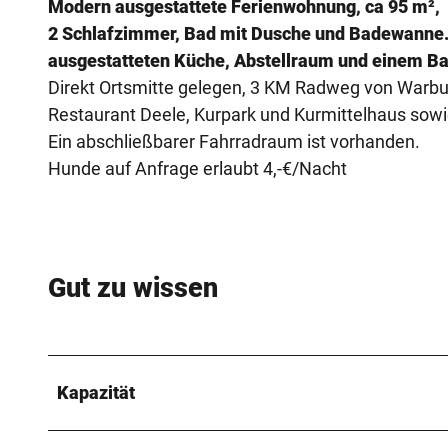
Modern ausgestattete Ferienwohnung, ca 95 m²,
5
2 Schlafzimmer, Bad mit Dusche und Badewanne
.
ausgestatteten Küche, Abstellraum und einem Ba
j
Direkt Ortsmitte gelegen, 3 KM Radweg von Warbur
p
Restaurant Deele, Kurpark und Kurmittelhaus sowi
e
Ein abschließbarer Fahrradraum ist vorhanden.
g
Hunde auf Anfrage erlaubt 4,-€/Nacht
Gut zu wissen
Kapazität