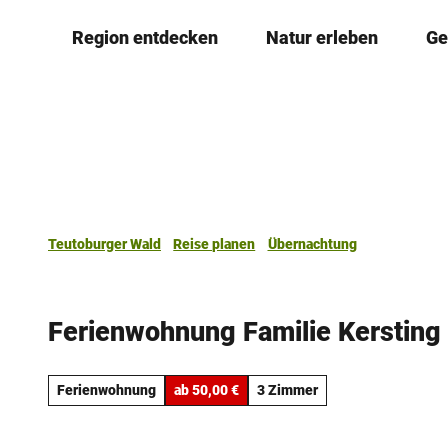
Z
Region entdecken
Natur erleben
Ge
u
m
I
n
h
a
l
t
Teutoburger Wald
Reise planen
Übernachtung
Ferienwohnung Familie Kersting
Ferienwohnung
ab 50,00 €
3 Zimmer