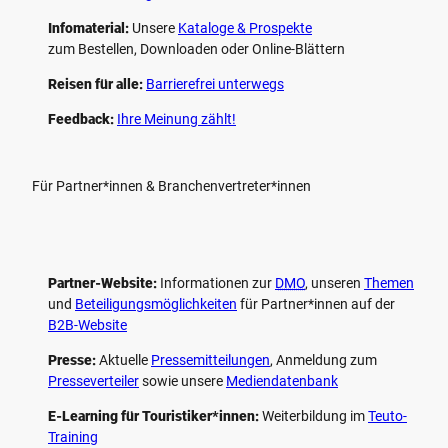
Infomaterial:
Unsere
Kataloge & Prospekte
zum Bestellen, Downloaden oder Online-Blättern
Reisen für alle:
Barrierefrei unterwegs
Feedback:
Ihre Meinung zählt!
Für Partner*innen & Branchenvertreter*innen
Partner-Website:
Informationen zur
DMO
, unseren ­
Themen
und
Beteiligungs­möglichkeiten
für Partner*innen auf der
B2B-Website
Presse:
Aktuelle
Pressemitteilungen
, Anmeldung zum
Presseverteiler
sowie unsere
Mediendatenbank
E-Learning für Touristiker*innen:
Weiterbildung im
Teuto-
Training