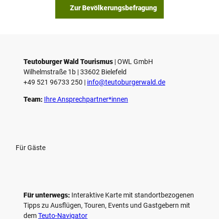
s
Zur Bevölkerungsbefragung
p
i
e
l
e
Teutoburger Wald Tourismus
| ­OWL GmbH
Wilhelmstraße 1b | ­33602 Bielefeld
n
+49 521 96733 250 |
­info@teutoburgerwald.de
Team:
Ihre Ansprechpartner*innen
Für Gäste
Für unterwegs:
Interaktive Karte mit standort­bezogenen
Tipps zu Ausflügen, Touren, Events und Gastgebern mit
dem
Teuto-Navigator