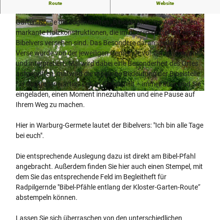
Bibel-Pfahl 16 - Stempelstation
Route
Website
Immer wieder werden Ihnen entlang der gesamten Kloster-
Garten-Route die sogenannten „Bibel-Pfähle“ ins Auge fallen -
markante Holzkonstruktionen, die im oberen Drittel mit einem
Bibelvers versehen sind. Das Besondere daran: Jeder dieser
Verse wurde von der jeweiligen Gemeinde vor Ort ausgewählt
und interpretiert. Mal wird dabei eine Besonderheit des Ortes
© Katja Krajewski, Kulturland Kreis Höxter, c/o GfW im Kreis Höxter mbH |
CC-BY-SA
aufgegriffen, mal wird die mögliche Bedeutung der Bibelstelle
für das gegenwärtige Leben dargestellt – immer aber sind Sie
eingeladen, einen Moment innezuhalten und eine Pause auf
© Katja Krajewski, Kulturland Kreis Höxter, c/o GfW im Kreis Höxter mbH |
CC-BY-SA
Ihrem Weg zu machen.
Hier in Warburg-Germete lautet der Bibelvers: "Ich bin alle Tage
bei euch".
Die entsprechende Auslegung dazu ist direkt am Bibel-Pfahl
angebracht. Außerdem finden Sie hier auch einen Stempel, mit
dem Sie das entsprechende Feld im Begleitheft für
Radpilgernde "Bibel-Pfähle entlang der Kloster-Garten-Route“
abstempeln können.
Lassen Sie sich überraschen von den unterschiedlichen