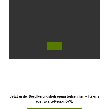
V
i
d
e
o
Jetzt an der Bevölkerungsbefragung teilnehmen
– für eine
a
© Teutoburger Wald Tourismus / P. Gawandtka
© T. Goedeck
lebenswerte Region OWL.
b