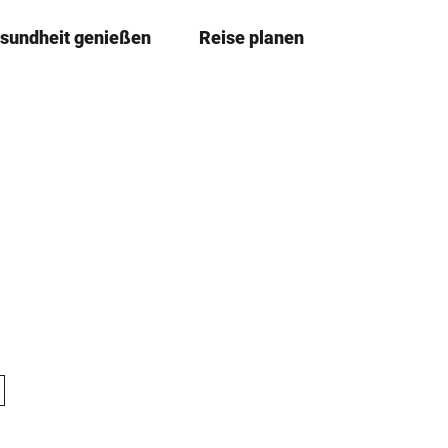
sundheit genießen
Reise planen
T
Merkzettel
Suche
e
i
l
e
n