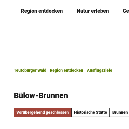
Z
Region entdecken
Natur erleben
Ge
u
m
I
n
h
a
l
t
Teutoburger Wald
Region entdecken
Ausflugsziele
Bülow-Brunnen
Vorübergehend geschlossen
Historische Stätte
Brunnen